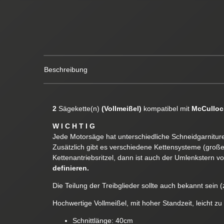
Beschreibung
2
Sägekette(n)
(Vollmeißel)
kompatibel mit
McCulloc
W I C H T I G
Jede Motorsäge hat unterschiedliche Schneidgarnituren
Zusätzlich gibt es verschiedene Kettensysteme (groß
Kettenantriebsritzel, dann ist auch der Umlenkstern v
definieren.
Die Teilung der Treibglieder sollte auch bekannt sein (z
Hochwertige Vollmeißel, mit hoher Standzeit, leicht zu
Schnittlänge: 40cm