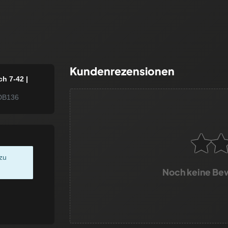
Kundenrezensionen
h 7-42 |
DB136
zu
Noch keine Be