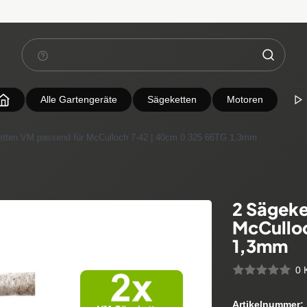
Alle Gartengeräte
Sägeketten
Motoren
etten VM passend für McCulloch 7-42 | 40cm 0.325 66TG 1,3mm
2 Sägeke
McCullo
1,3mm
0 
Artikelnummer: