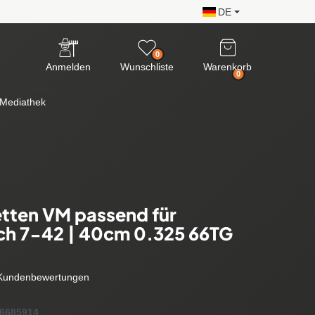
DE
0
Anmelden
Wunschliste
Warenkorb
0
Mediathek
tten VM passend für
ch 7-42 | 40cm 0.325 66TG
Kundenbewertungen
6685914