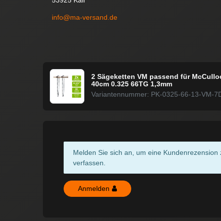
info@ma-versand.de
2 Sägeketten VM passend für McCulloc
40cm 0.325 66TG 1,3mm
Variantennummer: PK-0325-66-13-VM-7
Melden Sie sich an, um eine Kundenrezension 
verfassen.
Anmelden