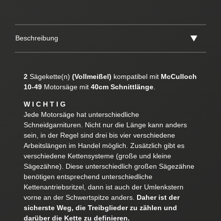
Beschreibung
2
Sägekette(n)
(Vollmeißel)
kompatibel mit
McCulloch
10-49
Motorsäge mit
40cm Schnittlänge
.
W I C H T I G
Jede Motorsäge hat unterschiedliche
Schneidgarnituren. Nicht nur die Länge kann anders
sein, in der Regel sind drei bis vier verschiedene
Arbeitslängen im Handel möglich. Zusätzlich gibt es
verschiedene Kettensysteme (große und kleine
Sägezähne). Diese unterschiedlich großen Sägezähne
benötigen entsprechend unterschiedliche
Kettenantriebsritzel, dann ist auch der Umlenkstern
vorne an der Schwertspitze anders.
Daher ist der
sicherste Weg, die Treibglieder zu zählen und
darüber die Kette zu definieren.