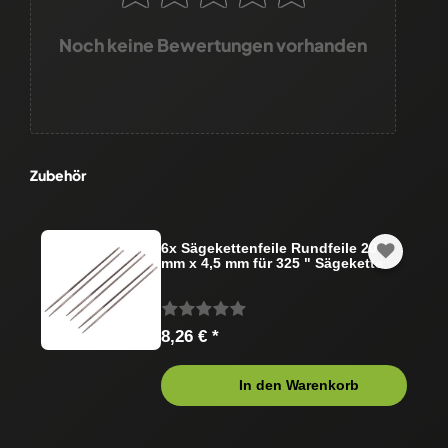
Noch keine Bewertungen vorhanden
Zubehör
6x Sägekettenfeile Rundfeile 200
mm x 4,5 mm für 325 " Sägekette
8,26 € *
In den Warenkorb