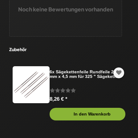
Noch keine Bewertungen vorhanden
Zubehör
6x Sägekettenfeile Rundfeile 200
mm x 4,5 mm für 325 " Sägekette
8,26 € *
In den Warenkorb