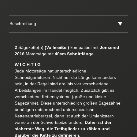
Beschreibung
2
Sägekette(n)
(Vollmeißel)
kompatibel mit
Jonsered
2016
Motorsäge mit
40cm Schnittlänge
.
W I C H T I G
Jede Motorsäge hat unterschiedliche
Schneidgarnituren. Nicht nur die Länge kann anders
sein, in der Regel sind drei bis vier verschiedene
Arbeitslängen im Handel möglich. Zusätzlich gibt es
verschiedene Kettensysteme (große und kleine
Sägezähne). Diese unterschiedlich großen Sägezähne
benötigen entsprechend unterschiedliche
Kettenantriebsritzel, dann ist auch der Umlenkstern
vorne an der Schwertspitze anders.
Daher ist der
sicherste Weg, die Treibglieder zu zählen und
darüber die Kette zu definieren.