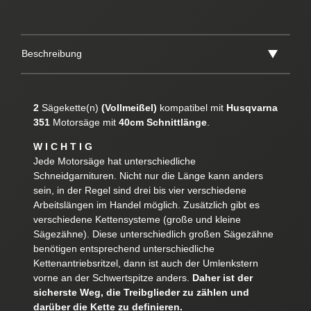
Beschreibung
2
Sägekette(n)
(Vollmeißel)
kompatibel mit
Husqvarna
351
Motorsäge mit
40cm Schnittlänge
.
W I C H T I G
Jede Motorsäge hat unterschiedliche
Schneidgarnituren. Nicht nur die Länge kann anders
sein, in der Regel sind drei bis vier verschiedene
Arbeitslängen im Handel möglich. Zusätzlich gibt es
verschiedene Kettensysteme (große und kleine
Sägezähne). Diese unterschiedlich großen Sägezähne
benötigen entsprechend unterschiedliche
Kettenantriebsritzel, dann ist auch der Umlenkstern
vorne an der Schwertspitze anders.
Daher ist der
sicherste Weg, die Treibglieder zu zählen und
darüber die Kette zu definieren.