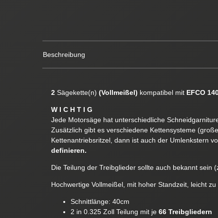
Beschreibung
2
Sägekette(n)
(Vollmeißel)
kompatibel mit
EFCO 14
W I C H T I G
Jede Motorsäge hat unterschiedliche Schneidgarnituren
Zusätzlich gibt es verschiedene Kettensysteme (groß
Kettenantriebsritzel, dann ist auch der Umlenkstern v
definieren.
Die Teilung der Treibglieder sollte auch bekannt sein (z
Hochwertige Vollmeißel, mit hoher Standzeit, leicht zu
Schnittlänge: 40cm
2 in 0.325 Zoll Teilung mit je
66 Treibgliedern