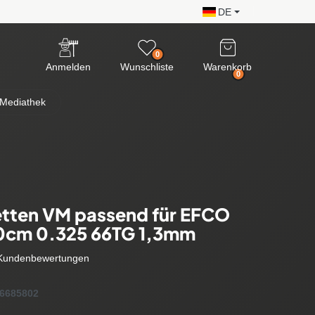
DE
0
Anmelden
Wunschliste
Warenkorb
0
Mediathek
tten VM passend für EFCO
40cm 0.325 66TG 1,3mm
Kundenbewertungen
6685802