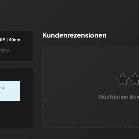
Kundenrezensionen
0S | 40cm
DB24
zu
Noch keine Be