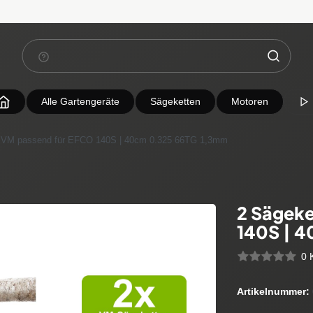
Alle Gartengeräte
Sägeketten
Motoren
 VM passend für EFCO 140S | 40cm 0.325 66TG 1,3mm
2 Sägeke
140S | 
0 
Artikelnummer: