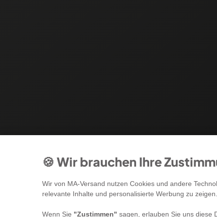
🍪 Wir brauchen Ihre Zustim
Wir von MA-Versand nutzen Cookies und andere Technolo
relevante Inhalte und personalisierte Werbung zu zeigen
Wenn Sie
"Zustimmen"
sagen, erlauben Sie uns diese D