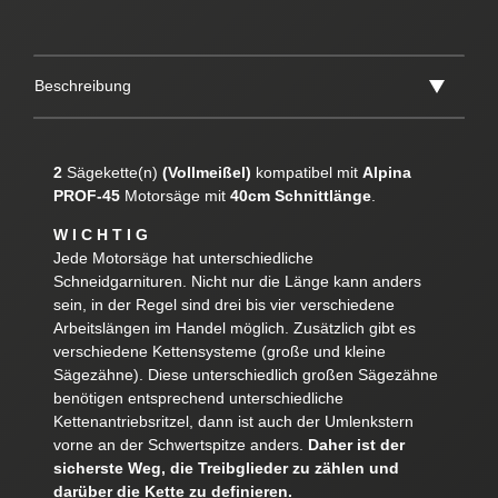
Beschreibung
2
Sägekette(n)
(Vollmeißel)
kompatibel mit
Alpina
PROF-45
Motorsäge mit
40cm Schnittlänge
.
W I C H T I G
Jede Motorsäge hat unterschiedliche
Schneidgarnituren. Nicht nur die Länge kann anders
sein, in der Regel sind drei bis vier verschiedene
Arbeitslängen im Handel möglich. Zusätzlich gibt es
verschiedene Kettensysteme (große und kleine
Sägezähne). Diese unterschiedlich großen Sägezähne
benötigen entsprechend unterschiedliche
Kettenantriebsritzel, dann ist auch der Umlenkstern
vorne an der Schwertspitze anders.
Daher ist der
sicherste Weg, die Treibglieder zu zählen und
darüber die Kette zu definieren.