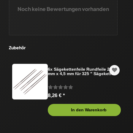
Noch keine Bewertungen vorhanden
Zubehör
6x Sägekettenfeile Rundfeile 200
mm x 4,5 mm für 325 " Sägekette
8,26 € *
In den Warenkorb