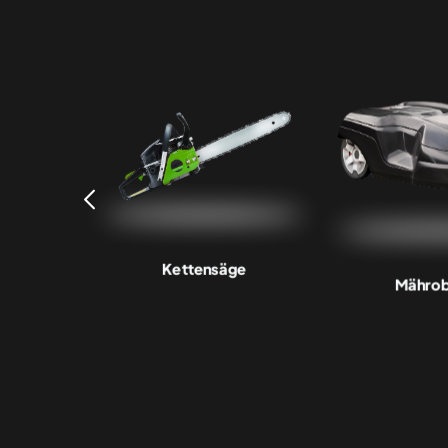
er
Kettensäge
Mährob