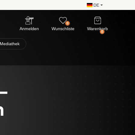
DE
0
Anmelden
Wunschliste
Warenkorb
0
Mediathek
 -
n