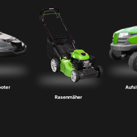
oter
Aufs
Rasenmäher