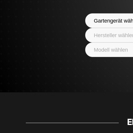
Gartengerät wäh
Hersteller wähle
Modell wählen
E