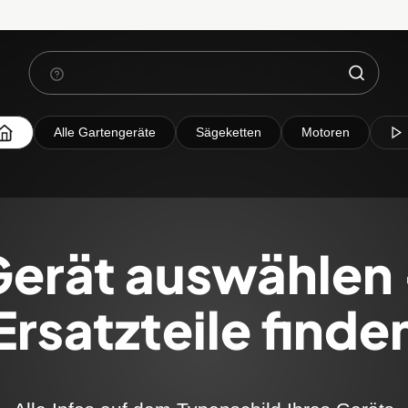
Alle Gartengeräte
Sägeketten
Motoren
erät auswählen
Ersatzteile finde