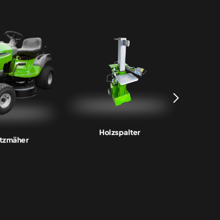
Holzspalter
K
itzmäher