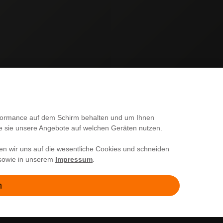
SERVICE
erformance auf dem Schirm behalten und um Ihnen
ie sie unsere Angebote auf welchen Geräten nutzen.
Kontakt
en wir uns auf die wesentliche Cookies und schneiden
Versand & Zahlung
owie in unserem
Impressum
.
Fragen & Antworten
n
Batterie- und Verpackungshinweise
Kontakt
Abholung