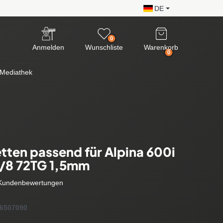
DE
0
Anmelden
Wunschliste
Warenkorb
0
Mediathek
tten passend für Alpina 600i
3/8 72TG 1,5mm
Kundenbewertungen
6507090