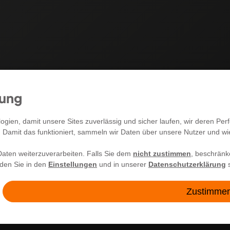
mung
RECHTLICHES
gien, damit unsere Sites zuverlässig und sicher laufen, wir deren P
. Damit das funktioniert, sammeln wir Daten über unsere Nutzer und w
Allgemeine Geschäftsbedingungen
aten weiterzuverarbeiten. Falls Sie dem
nicht zustimmen
, beschränk
Impressum
nden Sie in den
Einstellungen
und in unserer
Datenschutzerklärung
s
Widerrufsrecht
Zustimme
Datenschutzerklärung