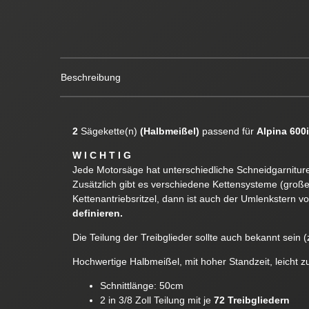
Beschreibung
2
Sägekette(n)
(Halbmeißel)
passend für
Alpina 600i
W I C H T I G
Jede Motorsäge hat unterschiedliche Schneidgarnituren
Zusätzlich gibt es verschiedene Kettensysteme (groß
Kettenantriebsritzel, dann ist auch der Umlenkstern v
definieren.
Die Teilung der Treibglieder sollte auch bekannt sein (z
Hochwertige Halbmeißel, mit hoher Standzeit, leicht z
Schnittlänge: 50cm
2 in 3/8 Zoll Teilung mit je
72 Treibgliedern