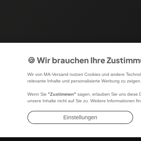
🍪 Wir brauchen Ihre Zustim
Wir von MA-Versand nutzen Cookies und andere Technolo
relevante Inhalte und personalisierte Werbung zu zeigen
Wenn Sie
"Zustimmen"
sagen, erlauben Sie uns diese D
unsere Inhalte nicht auf Sie zu. Weitere Informationen fi
Newsletter Anmeldung
Einstellungen
Angebote & Rabatte per E-Mail erhalten -
Geld sparen war noch nie so einfach!