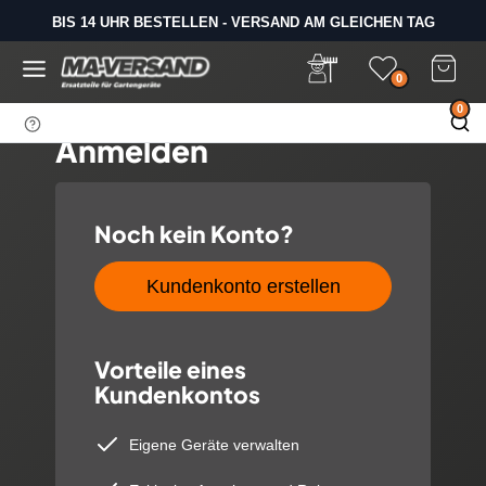
D
BIS 14 UHR BESTELLEN - VERSAND AM GLEICHEN TAG
i
SAMSTAGS LAGERVERKAUF
r
e
0
k
0
t
Anmelden
z
u
m
I
Noch kein Konto?
n
h
Kundenkonto erstellen
a
l
t
Vorteile eines
Kundenkontos
Eigene Geräte verwalten