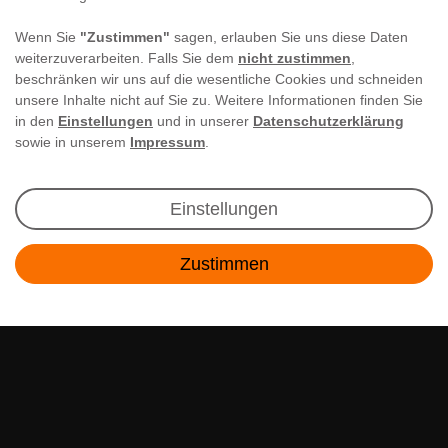
Wenn Sie
"Zustimmen"
sagen, erlauben Sie uns diese Daten
weiterzuverarbeiten. Falls Sie dem
nicht zustimmen
,
beschränken wir uns auf die wesentliche Cookies und schneiden
unsere Inhalte nicht auf Sie zu. Weitere Informationen finden Sie
in den
Einstellungen
und in unserer
Datenschutzerklärung
sowie in unserem
Impressum
.
Newsletter Anmeldung
Einstellungen
Angebote & Rabatte per E-Mail erhalten - Geld
Zustimmen
sparen war noch nie so einfach!
Kontakt
E-MAIL **
Ich akzeptiere die
Daten­schutz­erklärung
**
Abonnieren