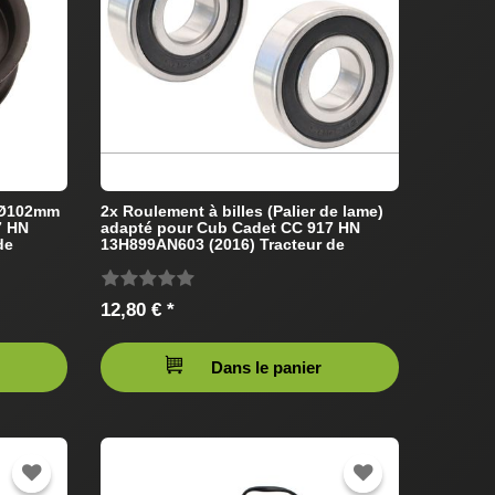
 Ø102mm
2x Roulement à billes (Palier de lame)
7 HN
adapté pour Cub Cadet CC 917 HN
de
13H899AN603 (2016) Tracteur de
pelouse
12,80 € *
Dans le panier