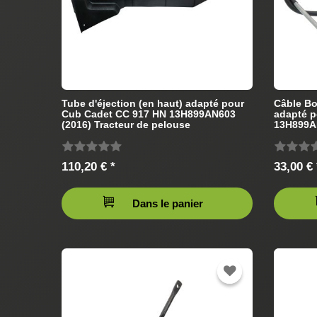
Tube d'éjection (en haut) adapté pour
Câble Bo
Cub Cadet CC 917 HN 13H899AN603
adapté p
(2016) Tracteur de pelouse
13H899AN
pelouse
110,20 € *
33,00 € 
Dans le panier