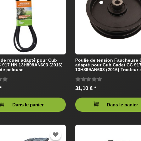
 de roues adapté pour Cub
Poulie de tension Faucheuse
C 917 HN 13H899AN603 (2016)
adapté pour Cub Cadet CC 91
 de pelouse
13H899AN603 (2016) Tracteur 
pelouse
*
31,10 € *
Dans le panier
Dans le panier