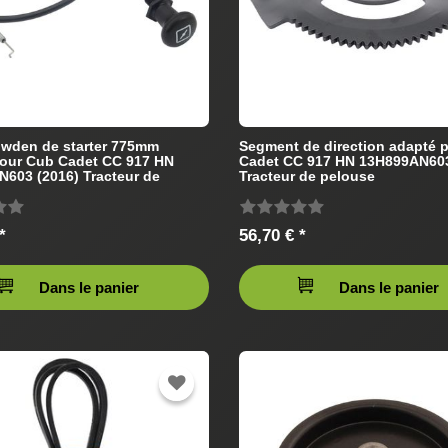
wden de starter 775mm
Segment de direction adapté 
our Cub Cadet CC 917 HN
Cadet CC 917 HN 13H899AN603
603 (2016) Tracteur de
Tracteur de pelouse
*
56,70 € *
Dans le panier
Dans le panier