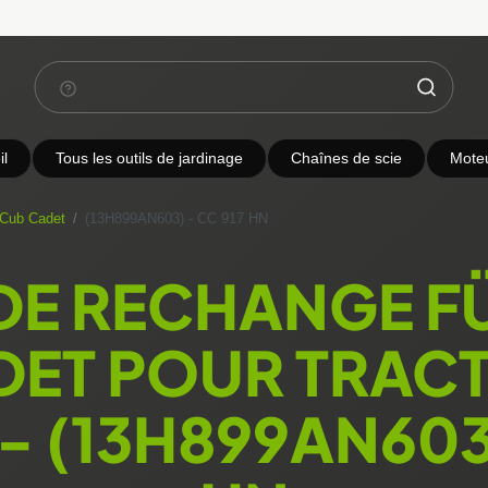
l
Tous les outils de jardinage
Chaînes de scie
Mote
 Cub Cadet
(13H899AN603) - CC 917 HN
 DE RECHANGE F
DET POUR TRACT
- (13H899AN603)