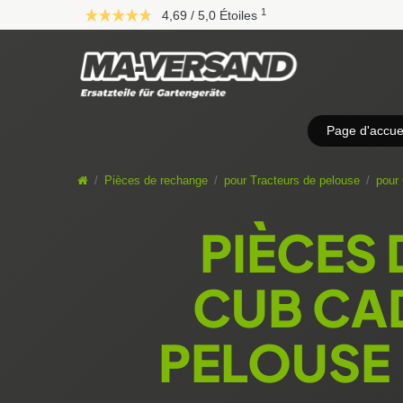
D
1
4,69 / 5,0 Étoiles
i
r
e
k
t
z
Page d'accuei
u
m
I
Pièces de rechange
pour Tracteurs de pelouse
pour
n
h
PIÈCES
a
l
t
CUB CA
PELOUSE 