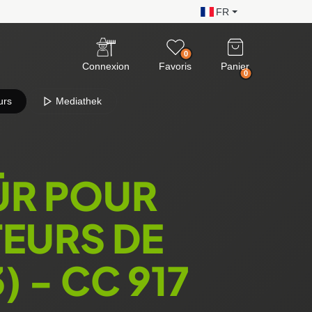
FR
0
Connexion
Favoris
Panier
0
urs
Mediathek
ÜR POUR
EURS DE
 - CC 917