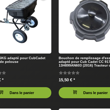
56KG adapté pour CubCadet
Bouchon de remplissage d'es
 de pelouse
adapté pour Cub Cadet CC 91
13H899AN603 (2016) Tracteur 
pelouse
 *
15,50 € *
Dans le panier
Dans le panier