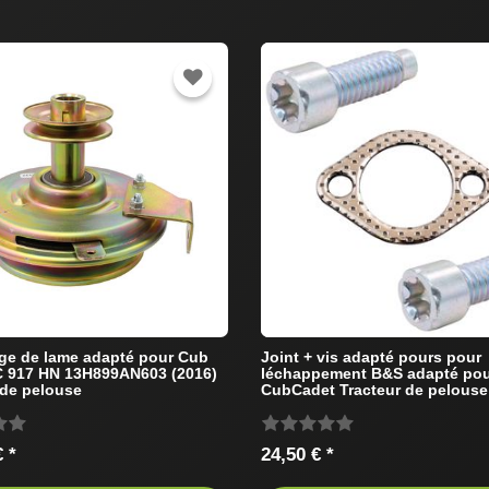
ge de lame adapté pour Cub
Joint + vis adapté pours pour
C 917 HN 13H899AN603 (2016)
léchappement B&S adapté po
 de pelouse
CubCadet Tracteur de pelouse
 *
24,50 € *