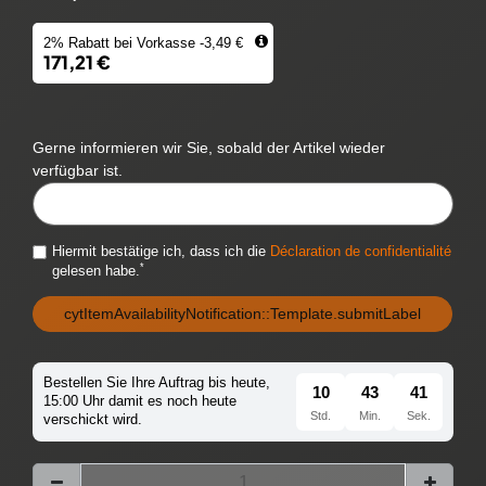
2% Rabatt bei Vorkasse -3,49 €
171,21 €
Gerne informieren wir Sie, sobald der Artikel wieder
verfügbar ist.
CYTITEMAVAILABILITYNOTIFICATION::TEMPLATE.MAILINPUTLABEL
Hiermit bestätige ich, dass ich die
Déclaration de confidentialité
*
gelesen habe.
cytItemAvailabilityNotification::Template.submitLabel
Bestellen Sie Ihre Auftrag bis heute,
10
43
41
15:00 Uhr damit es noch heute
Std.
Min.
Sek.
verschickt wird.