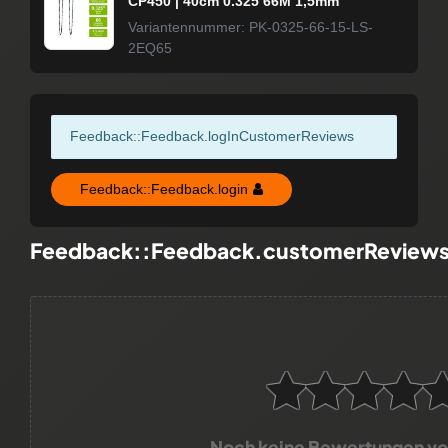
CP450 | 40cm 0.325 66M 1,5mm
Variantennummer: PK-0325-66-15-LS-
2EQ65
Feedback::Feedback.logInCustomerReviews
Feedback::Feedback.login
Feedback::Feedback.customerReview
Noch keine Bewertungen v