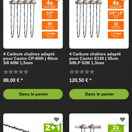
4 Carbure chaînes adapté
4 Carbure chaînes adapté
pour Castor CP-600I | 40cm
pour Castor E130 | 35cm
3/8 60M 1,5mm
3/8LP 52M 1,3mm
89,00 € *
120,50 € *
Dans le panier
Dans le panier