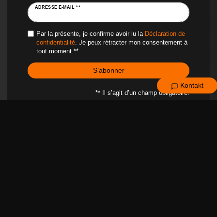
ADRESSE E-MAIL **
Par la présente, je confirme avoir lu la
Déclaration de
confidentialité
. Je peux rétracter mon consentement à
tout moment.**
S’abonner
Kontakt
** Il s’agit d’un champ obligatoire.
MENTIONS LÉGALES
SERVICE CLIENT
À PROPOS DE NOUS