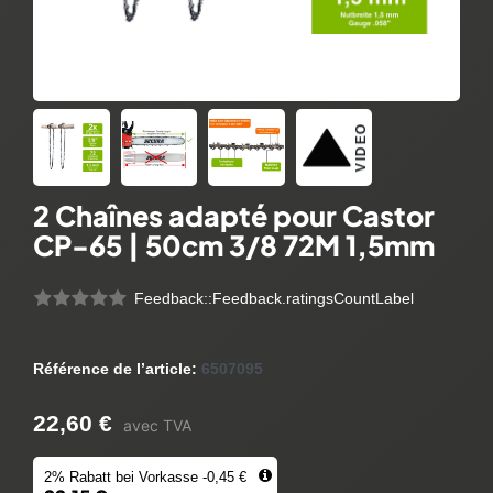
VIDEO
2 Chaînes adapté pour Castor
CP-65 | 50cm 3/8 72M 1,5mm
Feedback::Feedback.ratingsCountLabel
Référence de l’article:
6507095
22,60 €
avec TVA
2% Rabatt bei Vorkasse -0,45 €