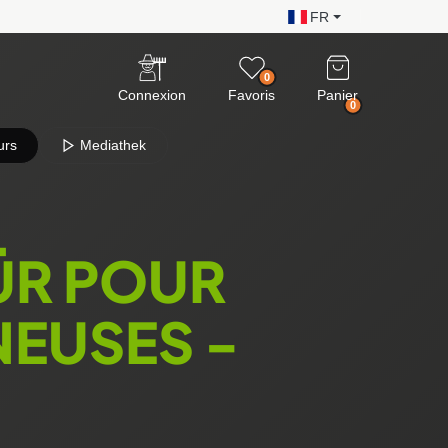
FR
0
Connexion
Favoris
Panier
0
urs
Mediathek
ÜR POUR
EUSES -