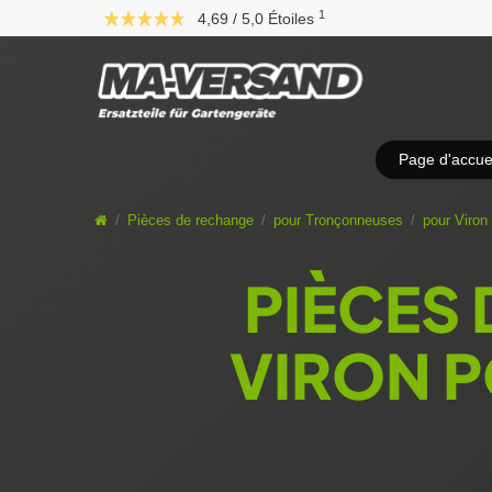
D
1
4,69 / 5,0 Étoiles
i
r
e
k
t
z
Page d'accuei
u
m
I
Pièces de rechange
pour Tronçonneuses
pour Viron
n
h
PIÈCES
a
l
t
VIRON 