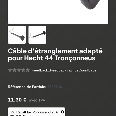
Câble d'étranglement adapté
pour Hecht 44 Tronçonneus
Feedback::Feedback.ratingsCountLabel
Référence de l’article:
6328146
11,30 €
avec TVA
2% Rabatt bei Vorkasse -0,23 €