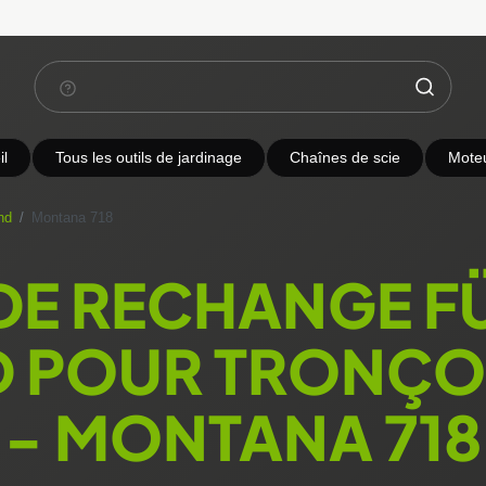
l
Tous les outils de jardinage
Chaînes de scie
Mote
nd
Montana 718
 DE RECHANGE F
 POUR TRONÇ
- MONTANA 718