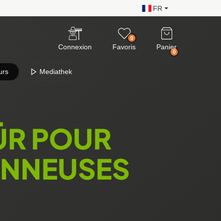
FR
0
Connexion
Favoris
Panier
0
urs
Mediathek
ÜR POUR
ONNEUSES