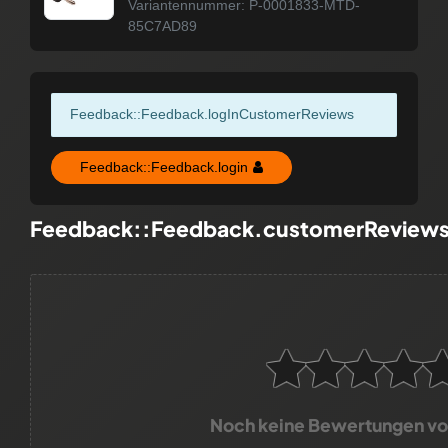
Variantennummer: P-0001833-MTD-
85C7AD89
Feedback::Feedback.logInCustomerReviews
Feedback::Feedback.login
Feedback::Feedback.customerReview
Noch keine Bewertungen v