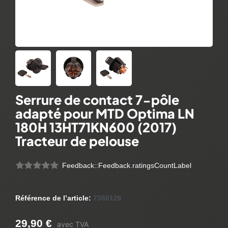
Serrure de contact 7-pôle
adapté pour MTD Optima LN
180H 13HT71KN600 (2017)
Tracteur de pelouse
Feedback::Feedback.ratingsCountLabel
Référence de l’article:
7360126
29,90 €
avec TVA