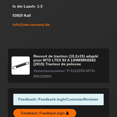
In der Laach- 1-3
53925 Kall
info@ma-versand.de
Ressort de traction (10,2x15) adapté
pour MTD LTEX 92 A 13HM98KE682
(2015) Tracteur de pelouse
Variantennummer: P-5110205-MTD-
8561DB8A
Feedback::Feedback.logInCustomerReviews
Feedback::Feedback.login