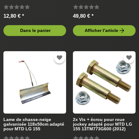
Tracteur de pelouse
Tracteur de pelouse
12,80 € *
49,80 € *
Dans le panier
Afficher l’article
Lame de chasse-neige
2x Vis + écrou pour roue
galvanisée 118x50cm adapté
jockey adapté pour MTD LG
pour MTD LG 155
155 13TM773G600 (2012)
13TM773G600 Tracteur de
Tracteur de pelouse
pelouse