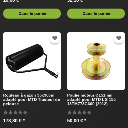
10,60 € *
32,10 € *
Dans le panier
Dans le panier
Rouleau à gazon 35x90cm
Poulie moteur Ø151mm
adapté pour MTD Tracteur de
adapté pour MTD LG 155
pelouse
13TM773G600 (2012)
Tracteur de pelouse
178,80 € *
50,00 € *