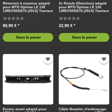
Réservoir à essence adapté
2x Rotule (Direction) adapté
pour MTD Optima LE 130
pour MTD Optima LE 130
13RH76KE678 (2013) Tracteur
13RH76KE678 (2014) Tracteur
de pelouse
de pelouse
90,90 € *
22,90 € *
Dans le panier
Dans le panier
Essieu avant adapté pour
Câble Bowden d'embrayage