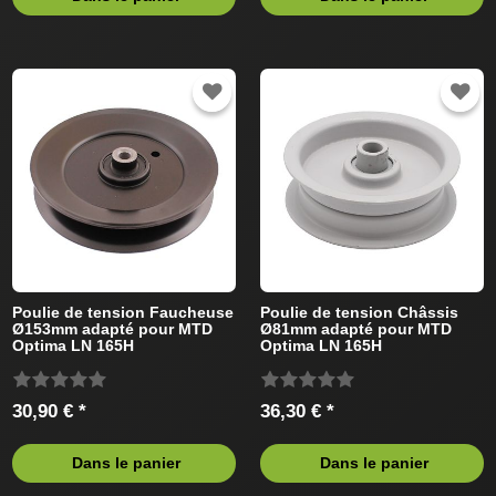
Poulie de tension Faucheuse
Poulie de tension Châssis
Ø153mm adapté pour MTD
Ø81mm adapté pour MTD
Optima LN 165H
Optima LN 165H
13IN71KN378 (2016) Tracteur
13IN71KN378 (2016) Tracteur
de pelouse
de pelouse
30,90 € *
36,30 € *
Dans le panier
Dans le panier