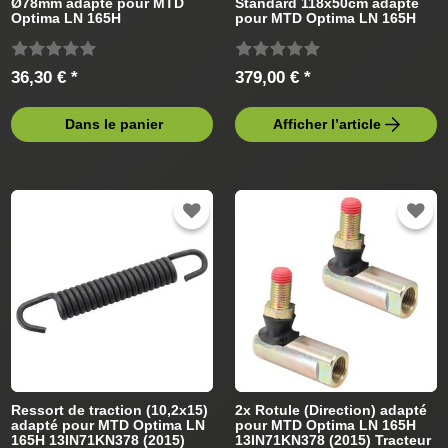
Ø78mm adapté pour MTD
Standard 118x50cm adapté
Optima LN 165H
pour MTD Optima LN 165H
13IN71KN378 (2016) Tracteur
13IN71KN378 Tracteur de
de pelouse
pelouse
36,30 € *
379,00 € *
Dans le panier
Afficher l’article
Ressort de traction (10,2x15)
2x Rotule (Direction) adapté
adapté pour MTD Optima LN
pour MTD Optima LN 165H
165H 13IN71KN378 (2015)
13IN71KN378 (2015) Tracteur