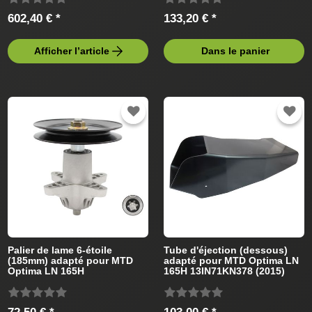
602,40 € *
133,20 € *
Afficher l’article
Dans le panier
Palier de lame 6-étoile
Tube d'éjection (dessous)
(185mm) adapté pour MTD
adapté pour MTD Optima LN
Optima LN 165H
165H 13IN71KN378 (2015)
13IN71KN378 (2015) Tracteur
Tracteur de pelouse
de pelouse