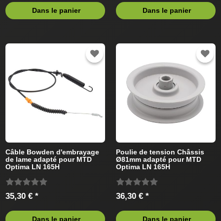
Dans le panier
Dans le panier
Câble Bowden d'embrayage
Poulie de tension Châssis
de lame adapté pour MTD
Ø81mm adapté pour MTD
Optima LN 165H
Optima LN 165H
13IN71KN378 (2016) Tracteur
13IN71KN378 (2015) Tracteur
de pelouse
de pelouse
35,30 € *
36,30 € *
Dans le panier
Dans le panier