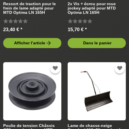
Ressort de traction pour le
2x Vis + écrou pour roue
frein de lame adapté pour
jockey adapté pour MTD
MTD Optima LN 165H
Optima LN 165H
13IN71KN378 (2016) Tracteur
13IN71KN378 (2016) Tracteur
de pelouse
de pelouse
23,40 € *
15,70 € *
Afficher l’article
Dans le panier
Poulie de tension Châssis
Lame de chasse-neige