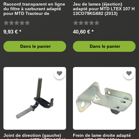
Raccord transparent en ligne
Jeu de lames (éjection)
du filtre à carburant adapté
adapté pour MTD LTEX 107 H
pour MTD Tracteur de
13CO79KG682 (2013)
pelouse
Tracteur de pelouse
9,93 € *
40,60 € *
Dans le panier
Dans le panier
Joint de direction (gauche)
Frein de lame droite adapté