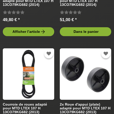
adapté pour MTD LTEX 107 H
pour MTD LTEX 107 H
13CO79KG682 (2014)
13CO79KG682 (2014)
Tracteur de pelouse
Tracteur de pelouse
49,80 € *
51,00 € *
Afficher l’article
Dans le panier
Courroie de roues adapté
2x Roue d'appui (plate)
pour MTD LTEX 107 H
adapté pour MTD LTEX 107 H
13CO79KG682 (2013)
13CO79KG682 (2013)