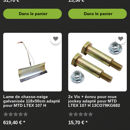
31,70 € *
15,50 € *
Dans le panier
Dans le panier
Lame de chasse-neige
2x Vis + écrou pour roue
galvanisée 118x50cm adapté
jockey adapté pour MTD
pour MTD LTEX 107 H
LTEX 107 H 13CO79KG682
13CO79KG682 Tracteur de
(2014) Tracteur de pelouse
pelouse
619,40 € *
15,70 € *