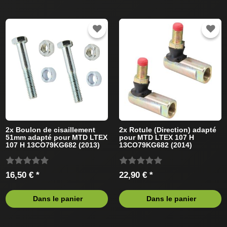
2x Boulon de cisaillement
2x Rotule (Direction) adapté
51mm adapté pour MTD LTEX
pour MTD LTEX 107 H
107 H 13CO79KG682 (2013)
13CO79KG682 (2014)
Tracteur de pelouse
Tracteur de pelouse
16,50 € *
22,90 € *
Dans le panier
Dans le panier