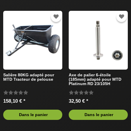
Salière 80KG adapté pour
Axe de palier 6-étoile
MTD Tracteur de pelouse
(185mm) adapté pour MTD
Platinum RD 23/105H
13BB513N686 (2008) Tracteur
de pelouse
158,10 € *
32,50 € *
Dans le panier
Dans le panier