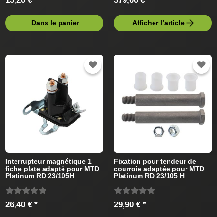
15,20 € *
379,00 € *
Dans le panier
Afficher l’article
Interrupteur magnétique 1
Fixation pour tendeur de
fiche plate adapté pour MTD
courroie adaptée pour MTD
Platinum RD 23/105H
Platinum RD 23/105 H
13BB513N686 (2008) Tracteur
13BB513N686 (2008) Tracteur
de pelouse
de pelouse
26,40 € *
29,90 € *