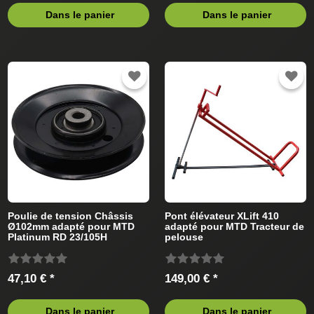
Dans le panier
Dans le panier
Poulie de tension Châssis
Pont élévateur XLift 410
Ø102mm adapté pour MTD
adapté pour MTD Tracteur de
Platinum RD 23/105H
pelouse
13BB513N686 (2008) Tracteur
de pelouse
47,10 € *
149,00 € *
Dans le panier
Dans le panier