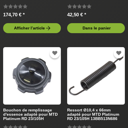
pelouse
13BB513N686 (2008) Tracteur
de pelouse
174,70 € *
42,50 € *
Afficher l’article
Dans le panier
Bouchon de remplissage
Ressort Ø10,4 x 66mm
d'essence adapté pour MTD
adapté pour MTD Platinum
Platinum RD 23/105H
RD 23/105H 13BB513N686
13BB513N686 (2008) Tracteur
(2008) Tracteur de pelouse
de pelouse