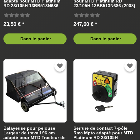
adapté pour MTD Platinum
pour MTD Platinum RD
RD 23/105H 13BB513N686
23/105H 13BB513N686 (2008)
(2008) Tracteur de pelouse
Tracteur de pelouse
23,50 € *
247,60 € *
Dans le panier
Dans le panier
Balayeuse pour pelouse
Serrure de contact 7-pôle
Largeur de travail 96 cm
Rmc Mpto adapté pour MTD
adapté pour MTD Tracteur de
Platinum RD 23/105H