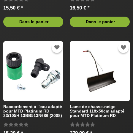
15,50 € *
16,50 € *
Dans le panier
Dans le panier
Raccordement à l'eau adapté
Lame de chasse-neige
pour MTD Platinum RD
Standard 118x50cm adapté
23/105H 13BB513N686 (2008)
pour MTD Platinum RD
Tracteur de pelouse
23/105H 13BB513N686
Tracteur de pelouse