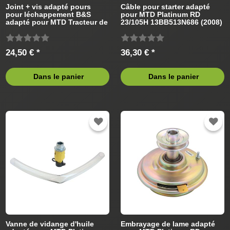
Joint + vis adapté pours
Câble pour starter adapté
pour léchappement B&S
pour MTD Platinum RD
adapté pour MTD Tracteur de
23/105H 13BB513N686 (2008)
pelouse
Tracteur de pelouse
24,50 € *
36,30 € *
Dans le panier
Dans le panier
Vanne de vidange d'huile
Embrayage de lame adapté