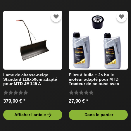
Lame de chasse-neige
Filtre à huile + 2× huile
Standard 118x50cm adapté
moteur adapté pour MTD
pour MTD JE 145 A
Tracteur de pelouse avec
13AM483E478 Tracteur de
Briggs&Stratton Moteur
pelouse
379,00 € *
27,90 € *
Afficher l’article
Dans le panier