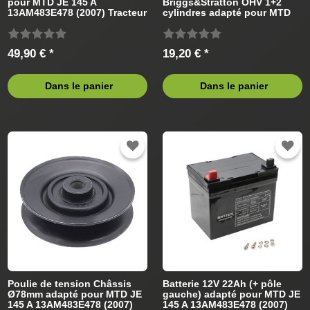
pour MTD JE 145 A
Briggs&Stratton OHV 1+2
13AM483E478 (2007) Tracteur
cylindres adapté pour MTD
de pelouse
Tracteur de pelouse
49,90 € *
19,20 € *
Dans le panier
Dans le panier
Poulie de tension Châssis
Batterie 12V 22Ah (+ pôle
Ø78mm adapté pour MTD JE
gauche) adapté pour MTD JE
145 A 13AM483E478 (2007)
145 A 13AM483E478 (2007)