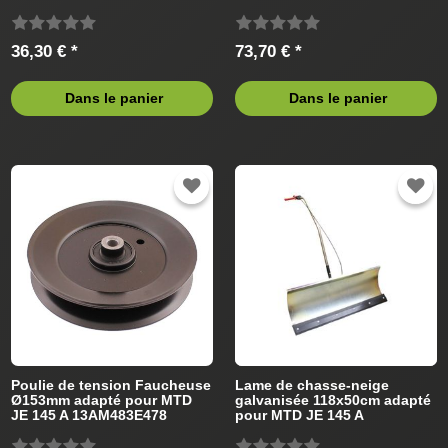
Tracteur de pelouse
Tracteur de pelouse
36,30 € *
73,70 € *
Dans le panier
Dans le panier
Poulie de tension Faucheuse
Lame de chasse-neige
Ø153mm adapté pour MTD
galvanisée 118x50cm adapté
JE 145 A 13AM483E478
pour MTD JE 145 A
(2007) Tracteur de pelouse
13AM483E478 Tracteur de
pelouse