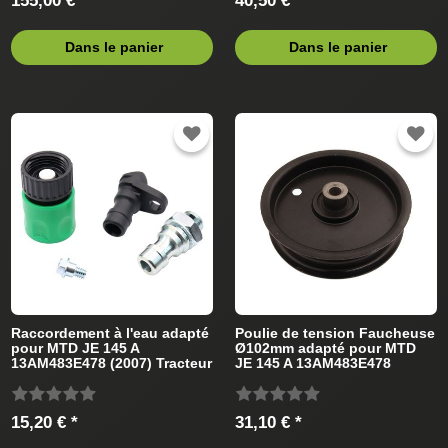
155,00 € *
40,50 € *
Dans le panier
Dans le panier
Raccordement à l'eau adapté
Poulie de tension Faucheuse
pour MTD JE 145 A
Ø102mm adapté pour MTD
13AM483E478 (2007) Tracteur
JE 145 A 13AM483E478
de pelouse
(2007) Tracteur de pelouse
15,20 € *
31,10 € *