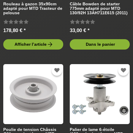
Rouleau à gazon 35x90cm
Câble Bowden de starter
adapté pour MTD Tracteur de
775mm adapté pour MTD
pelouse
130/92H 13AH711E615 (2011)
Tracteur de pelouse
178,80 € *
33,00 € *
Afficher l’article
Dans le panier
Poulie de tension Châssis
Palier de lame 6-étoile