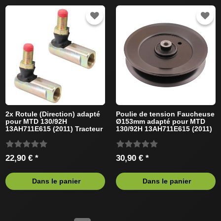
2x Rotule (Direction) adapté
Poulie de tension Faucheuse
pour MTD 130/92H
Ø153mm adapté pour MTD
13AH711E615 (2011) Tracteur
130/92H 13AH711E615 (2011)
de pelouse
Tracteur de pelouse
22,90 € *
30,90 € *
Dans le panier
Dans le panier