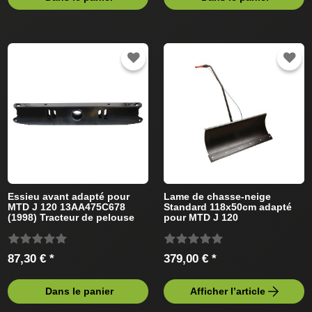
Essieu avant adapté pour
Lame de chasse-neige
MTD J 120 13AA475C678
Standard 118x50cm adapté
(1998) Tracteur de pelouse
pour MTD J 120
13AA475C678 Tracteur de
pelouse
87,30 € *
379,00 € *
Dans le panier
Afficher l’article