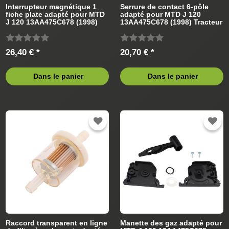
Interrupteur magnétique 1
Serrure de contact 6-pôle
fiche plate adapté pour MTD
adapté pour MTD J 120
J 120 13AA475C678 (1998)
13AA475C678 (1998) Tracteur
Tracteur de pelouse
de pelouse
26,40 € *
20,70 € *
Dans le panier
Dans le panier
Raccord transparent en ligne
Manette des gaz adapté pour