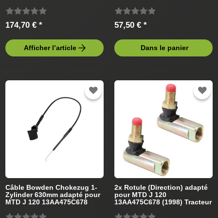
pelouse
de pelouse
174,70 € *
57,50 € *
Afficher l’article
Dans le panier
Câble Bowden Chokezug 1-
2x Rotule (Direction) adapté
Zylinder 630mm adapté pour
pour MTD J 120
MTD J 120 13AA475C678
13AA475C678 (1998) Tracteur
(1998) Tracteur de pelouse
de pelouse