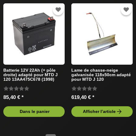
Batterie 12V 22Ah (+ pôle
Lame de chasse-neige
droite) adapté pour MTD J
galvanisée 118x50cm adapté
120 13AA475C678 (1998)
pour MTD J 120
Tracteur de pelouse
13AA475C678 Tracteur de
pelouse
85,40 € *
619,40 € *
Dans le panier
Afficher l’article