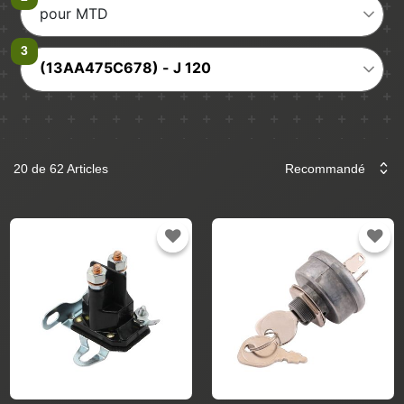
pour MTD
(13AA475C678) - J 120
20 de 62 Articles