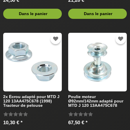
24,50 € *
21,20 € *
Dans le panier
Dans le panier
2x Écrou adapté pour MTD J
Poulie moteur
120 13AA475C678 (1998)
Ø92mm/142mm adapté pour
Tracteur de pelouse
MTD J 120 13AA475C678
(1998) Tracteur de pelouse
10,30 € *
67,50 € *