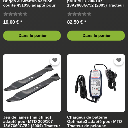
Briggs & Stratton version
pour MTD 200/107
courte 491056 adapté pour
13A7660G752 (2005) Tracteur
MTD Tracteur de pelouse
de pelouse
19,00 € *
82,50 € *
Dans le panier
Dans le panier
Jeu de lames (mulching)
Chargeur de batterie
adapté pour MTD 200/107
Optimate3 adapté pour MTD
13A7660G752 (2004) Tracteur
Tracteur de pelouse