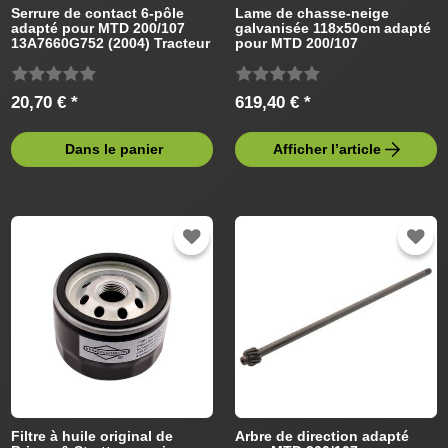
Serrure de contact 6-pôle
Lame de chasse-neige
adapté pour MTD 200/107
galvanisée 118x50cm adapté
13A7660G752 (2004) Tracteur
pour MTD 200/107
de pelouse
13A7660G752 Tracteur de
pelouse
20,70 € *
619,40 € *
Dans le panier
Afficher l’article
Filtre à huile original de
Arbre de direction adapté