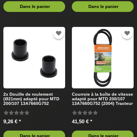
Dans le panier
Dans le panier
2x Douille de roulement
Courroie à la boîte de vitesse
(Ø21mm) adapté pour MTD
adapté pour MTD 200/107
200/107 13A7660G752
13A7660G752 (2004) Tracteur
Tracteur de pelouse
de pelouse
9,26 € *
41,50 € *
Dans le panier
Dans le panier