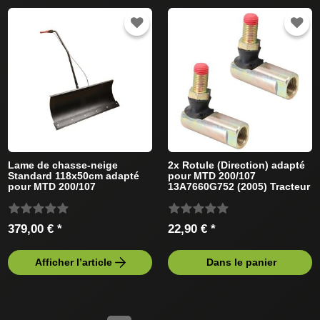
Lame de chasse-neige
2x Rotule (Direction) adapté
Standard 118x50cm adapté
pour MTD 200/107
pour MTD 200/107
13A7660G752 (2005) Tracteur
13A7660G752 Tracteur de
de pelouse
pelouse
379,00 € *
22,90 € *
Afficher l’article
Dans le panier