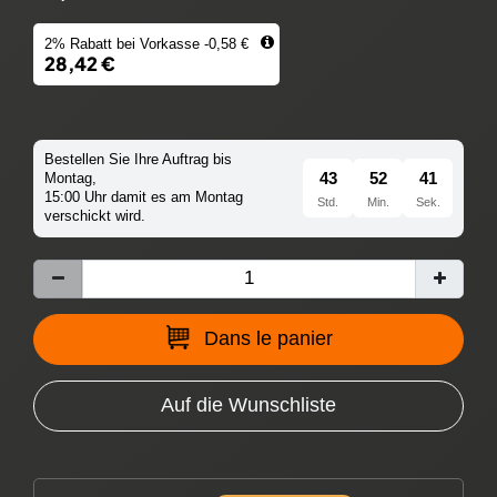
2% Rabatt bei Vorkasse -0,58 €
28,42 €
Bestellen Sie Ihre Auftrag bis
43
52
41
Montag,
15:00 Uhr damit es am Montag
Std.
Min.
Sek.
verschickt wird.
Dans le panier
Auf die Wunschliste