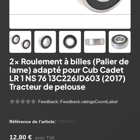
2x Roulement à billes (Palier de
lame) adapté pour Cub Cadet
LR 1 NS 76 13C226JD603 (2017)
Tracteur de pelouse
Feedback::Feedback.ratingsCountLabel
Référence de l’article:
7390077
12,80 €
avec TVA