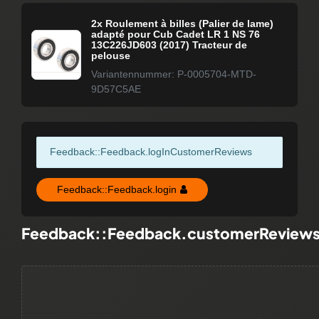
2x Roulement à billes (Palier de lame)
adapté pour Cub Cadet LR 1 NS 76
13C226JD603 (2017) Tracteur de
pelouse
Variantennummer: P-0005704-MTD-
9D57C5AE
Feedback::Feedback.logInCustomerReviews
Feedback::Feedback.login
Feedback::Feedback.customerReview