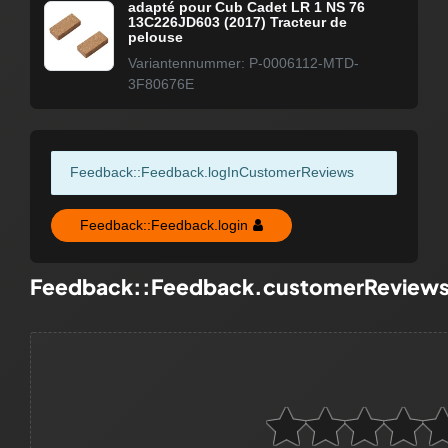
adapté pour Cub Cadet LR 1 NS 76
13C226JD603 (2017) Tracteur de
pelouse
Variantennummer: P-0006112-MTD-
3F80676E
Feedback::Feedback.logInCustomerReviews
Feedback::Feedback.login
Feedback::Feedback.customerReview