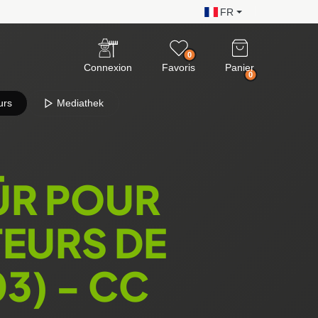
FR
0
Connexion
Favoris
Panier
0
urs
Mediathek
ÜR POUR
EURS DE
3) - CC