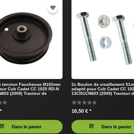
de tension Faucheuse Ø102mm
2x Boulon de cisaillement 51
our Cub Cadet CC 1025 RD-N
adapté pour Cub Cadet CC 10
603 (2009) Tracteur de
13CI51CN603 (2009) Tracteur 
pelouse
*
16,50 € *
Dans le panier
Dans le panier