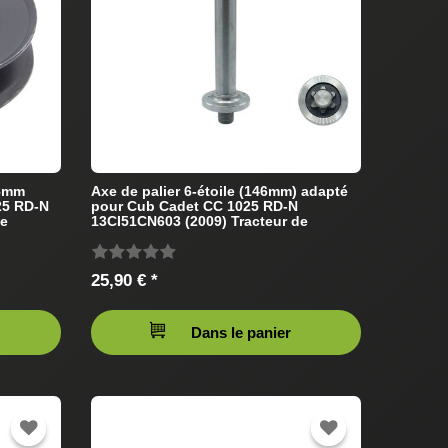
78mm
Axe de palier 6-étoile (146mm) adapté
25 RD-N
pour Cub Cadet CC 1025 RD-N
de
13CI51CN603 (2009) Tracteur de
pelouse
25,90 € *
Dans le panier