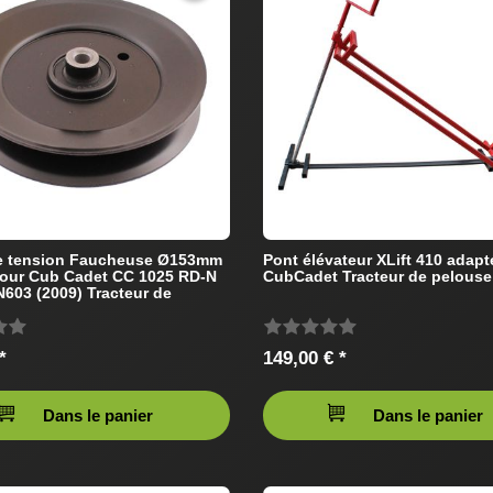
de tension Faucheuse Ø153mm
Pont élévateur XLift 410 adapt
our Cub Cadet CC 1025 RD-N
CubCadet Tracteur de pelouse
603 (2009) Tracteur de
*
149,00 € *
Dans le panier
Dans le panier