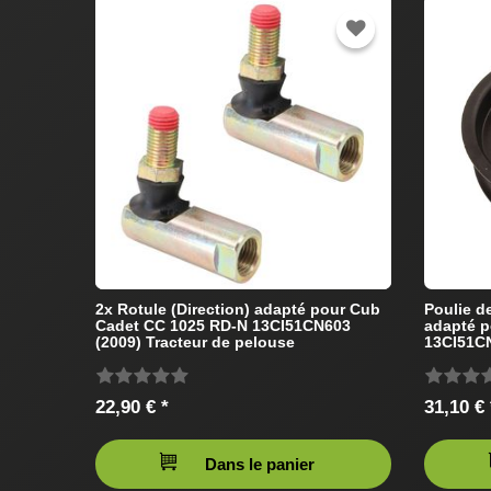
2x Rotule (Direction) adapté pour Cub
Poulie 
Cadet CC 1025 RD-N 13CI51CN603
adapté p
(2009) Tracteur de pelouse
13CI51CN
pelouse
22,90 € *
31,10 € 
Dans le panier