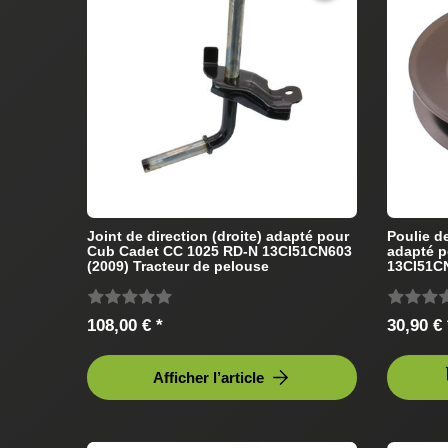
Joint de direction (droite) adapté pour
Poulie 
Cub Cadet CC 1025 RD-N 13CI51CN603
adapté p
(2009) Tracteur de pelouse
13CI51CN
pelouse
108,00 € *
30,90 € 
Afficher l’article