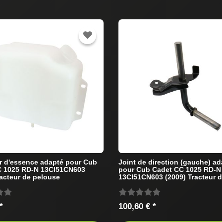
r d'essence adapté pour Cub
Joint de direction (gauche) a
C 1025 RD-N 13CI51CN603
pour Cub Cadet CC 1025 RD-N
racteur de pelouse
13CI51CN603 (2009) Tracteur 
pelouse
*
100,60 € *