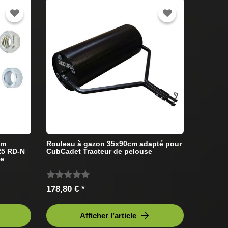
mm
Rouleau à gazon 35x90cm adapté pour
25 RD-N
CubCadet Tracteur de pelouse
de
178,80 € *
Afficher l’article