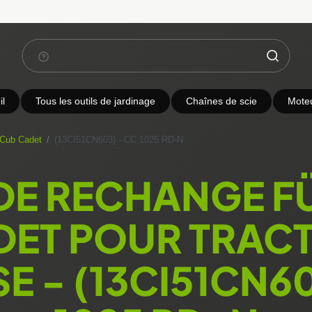
l
Tous les outils de jardinage
Chaînes de scie
Mote
 Cub Cadet
(13CI51CN603) - CC 1025 RD-N
 DE RECHANGE F
DET POUR TRACT
E - (13CI51CN60