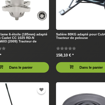
e lame 6-étoile (185mm) adapté
Salière 80KG adapté pour Cub
b Cadet CC 1025 RD-N
Tracteur de pelouse
603 (2009) Tracteur de
*
158,10 € *
Dans le panier
Dans le panier