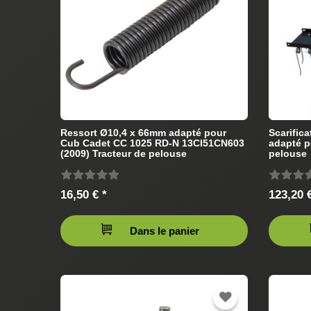
Ressort Ø10,4 x 66mm adapté pour
Scarific
Cub Cadet CC 1025 RD-N 13CI51CN603
adapté p
(2009) Tracteur de pelouse
pelouse
16,50 € *
123,20 €
Dans le panier