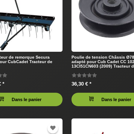
ateur de remorque Secura
Poulie de tension Châssis Ø
our CubCadet Tracteur de
adapté pour Cub Cadet CC 10
13CI51CN603 (2009) Tracteur 
pelouse
 *
36,30 € *
Dans le panier
Dans le panier