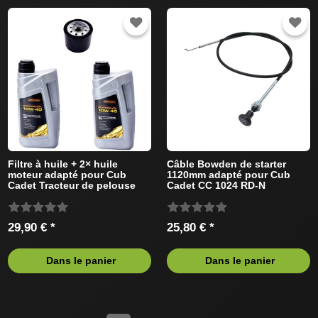
Filtre à huile + 2× huile
Câble Bowden de starter
moteur adapté pour Cub
1120mm adapté pour Cub
Cadet Tracteur de pelouse
Cadet CC 1024 RD-N
avec Briggs&Stratton Moteur
13CI51AN603 (2011) Tracteur
de pelouse
29,90 € *
25,80 € *
Dans le panier
Dans le panier