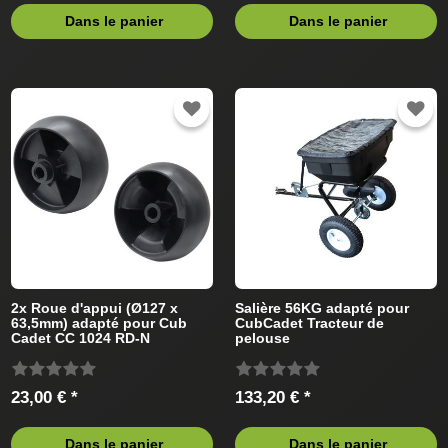
Dans le panier
Dans le panier
2x Roue d'appui (Ø127 x
Salière 56KG adapté pour
63,5mm) adapté pour Cub
CubCadet Tracteur de
Cadet CC 1024 RD-N
pelouse
13CI51AN603 (2010) Tracteur
de pelouse
23,00 € *
133,20 € *
Dans le panier
Dans le panier