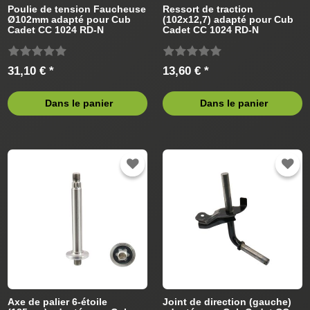
Poulie de tension Faucheuse
Ressort de traction
Ø102mm adapté pour Cub
(102x12,7) adapté pour Cub
Cadet CC 1024 RD-N
Cadet CC 1024 RD-N
13CI51AN603 (2011) Tracteur
13CI51AN603 (2011) Tracteur
de pelouse
de pelouse
31,10 € *
13,60 € *
Dans le panier
Dans le panier
Axe de palier 6-étoile
Joint de direction (gauche)