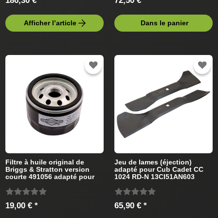
186,30 € *
72,50 € *
Afficher l’article
Dans le panier
Filtre à huile original de
Jeu de lames (éjection)
Briggs & Stratton version
adapté pour Cub Cadet CC
courte 491056 adapté pour
1024 RD-N 13CI51AN603
CubCadet Tracteur de
(2011) Tracteur de pelouse
pelouse
19,00 € *
65,90 € *