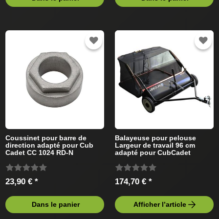
Coussinet pour barre de
Balayeuse pour pelouse
direction adapté pour Cub
Largeur de travail 96 cm
Cadet CC 1024 RD-N
adapté pour CubCadet
13CI51AN603 (2010) Tracteur
Tracteur de pelouse
de pelouse
23,90 € *
174,70 € *
Dans le panier
Afficher l’article