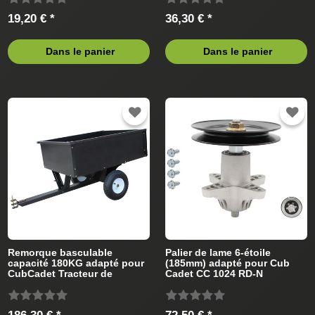
19,20 € *
36,30 € *
Dans le panier
Dans le panier
Remorque basculable
Palier de lame 6-étoile
capacité 180KG adapté pour
(185mm) adapté pour Cub
CubCadet Tracteur de
Cadet CC 1024 RD-N
pelouse
13CI51AN603 (2010) Tracteur
de pelouse