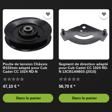
Poulie de tension Châssis
Segment de direction adapté
Ø102mm adapté pour Cub
pour Cub Cadet CC 1024 RD-
Cadet CC 1024 RD-N
N 13CI51AN603 (2010)
13CI51AN603 (2011) Tracteur
Tracteur de pelouse
de pelouse
47,10 € *
56,70 € *
Dans le panier
Dans le panier