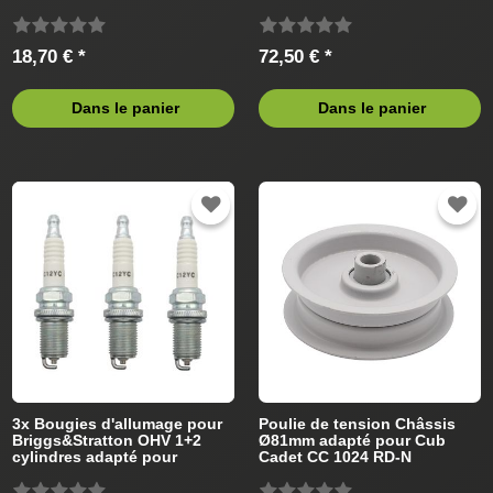
13CI51AN603 (2011) Tracteur
13CI51AN603 (2011) Tracteur
de pelouse
de pelouse
18,70 € *
72,50 € *
Dans le panier
Dans le panier
3x Bougies d'allumage pour
Poulie de tension Châssis
Briggs&Stratton OHV 1+2
Ø81mm adapté pour Cub
cylindres adapté pour
Cadet CC 1024 RD-N
CubCadet Tracteur de
13CI51AN603 (2011) Tracteur
pelouse
de pelouse