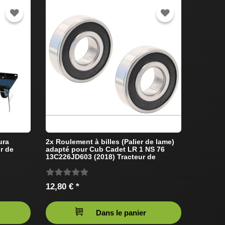
ura
2x Roulement à billes (Palier de lame)
r de
adapté pour Cub Cadet LR 1 NS 76
13C226JD603 (2018) Tracteur de
pelouse
12,80 € *
Dans le panier