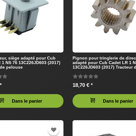
teur, siège adapté pour Cub
Pignon pour tringlerie de dire
 1 NS 76 13C226JD603 (2017)
adapté pour Cub Cadet LR 1 N
 de pelouse
13C226JD603 (2017) Tracteur 
pelouse
*
18,70 € *
Dans le panier
Dans le panier