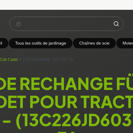
l
Tous les outils de jardinage
Chaînes de scie
Mote
 Cub Cadet
(13C226JD603) - LR 1 NS 76
 DE RECHANGE F
DET POUR TRACT
- (13C226JD603) 