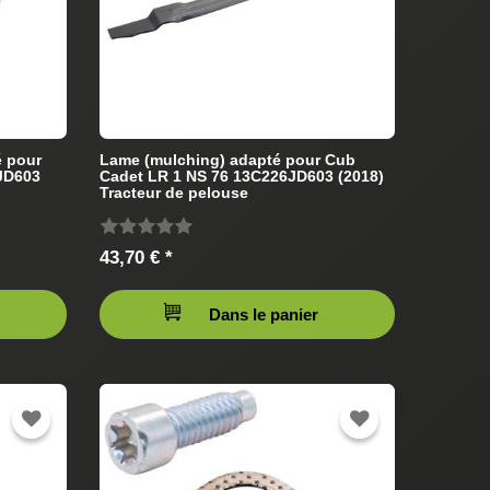
é pour
Lame (mulching) adapté pour Cub
JD603
Cadet LR 1 NS 76 13C226JD603 (2018)
Tracteur de pelouse
43,70 € *
Dans le panier