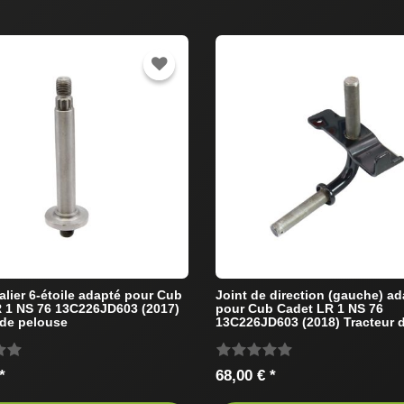
alier 6-étoile adapté pour Cub
Joint de direction (gauche) a
 1 NS 76 13C226JD603 (2017)
pour Cub Cadet LR 1 NS 76
 de pelouse
13C226JD603 (2018) Tracteur 
pelouse
*
68,00 € *