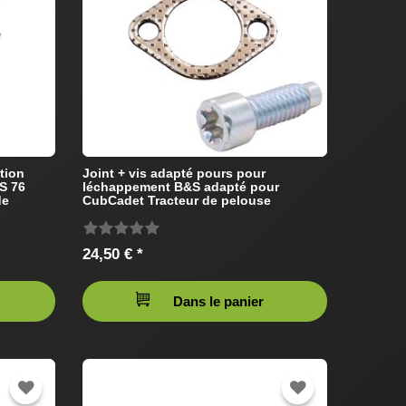
ction
Joint + vis adapté pours pour
S 76
léchappement B&S adapté pour
de
CubCadet Tracteur de pelouse
24,50 € *
Dans le panier