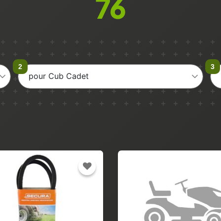
76
pour Cub Cadet