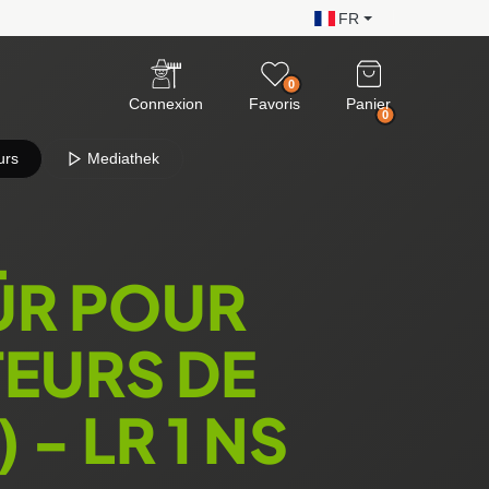
FR
0
Connexion
Favoris
Panier
0
urs
Mediathek
ÜR POUR
EURS DE
- LR 1 NS