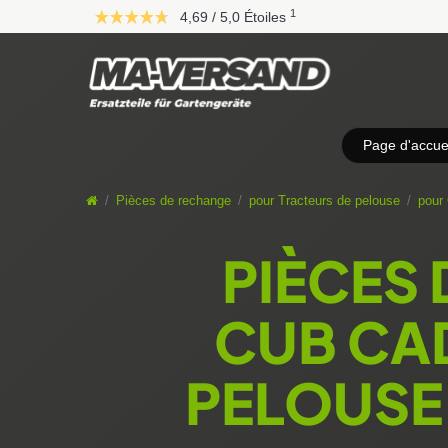
D
1
4,69 / 5,0 Étoiles
i
r
e
k
t
z
Page d'accuei
u
m
I
Pièces de rechange
pour Tracteurs de pelouse
pour
n
h
PIÈCES
a
l
t
CUB CA
PELOUSE 