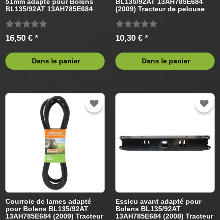
51mm adapté pour Bolens
BL135/92AT 13AH785E684
BL135/92AT 13AH785E684
(2009) Tracteur de pelouse
(2009) Tracteur de pelouse
16,50 € *
10,30 € *
Dans le panier
Dans le panier
Courroie de lames adapté
Essieu avant adapté pour
pour Bolens BL135/92AT
Bolens BL135/92AT
13AH785E684 (2009) Tracteur
13AH785E684 (2008) Tracteur