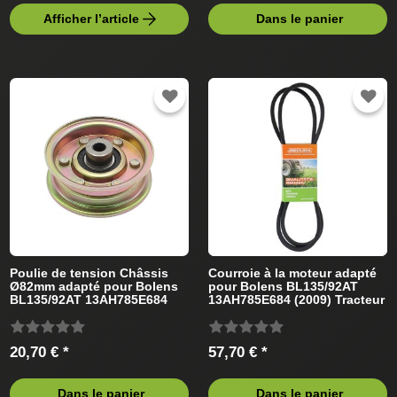
Afficher l’article
Dans le panier
Poulie de tension Châssis
Courroie à la moteur adapté
Ø82mm adapté pour Bolens
pour Bolens BL135/92AT
BL135/92AT 13AH785E684
13AH785E684 (2009) Tracteur
(2008) Tracteur de pelouse
de pelouse
20,70 € *
57,70 € *
Dans le panier
Dans le panier