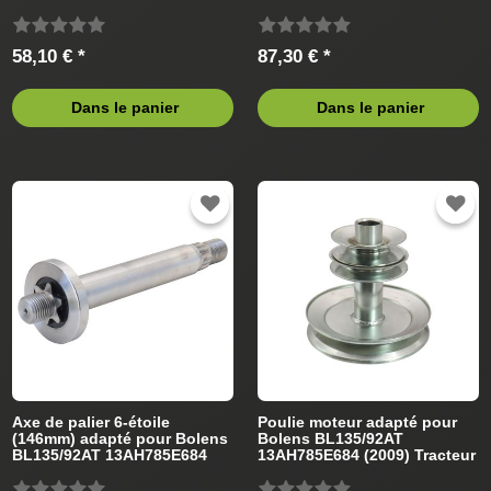
de pelouse
de pelouse
58,10 € *
87,30 € *
Dans le panier
Dans le panier
Axe de palier 6-étoile
Poulie moteur adapté pour
(146mm) adapté pour Bolens
Bolens BL135/92AT
BL135/92AT 13AH785E684
13AH785E684 (2009) Tracteur
(2009) Tracteur de pelouse
de pelouse