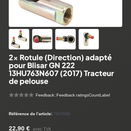
2x Rotule (Direction) adapté
pour Blisar GN 222
13HU763N607 (2017) Tracteur
de pelouse
Feedback::Feedback.ratingsCountLabel
Référence de l’article:
7847698
22,90 €
avec TVA