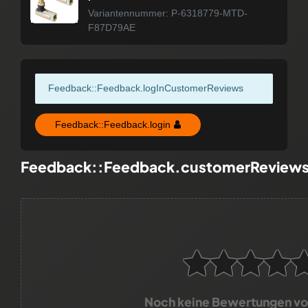
Variantennummer: P-6318779-MTD-
F87D79AE
Feedback::Feedback.logInCustomerReviews
Feedback::Feedback.login
Feedback::Feedback.customerReview
Noch keine Bewertungen v