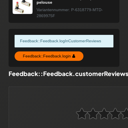
pelouse
Variantennummer: P-6318779-MTD-
2869975F
Feedback::Feedback.logInCustomerReviews
Feedback::Feedback.login
Feedback::Feedback.customerReview