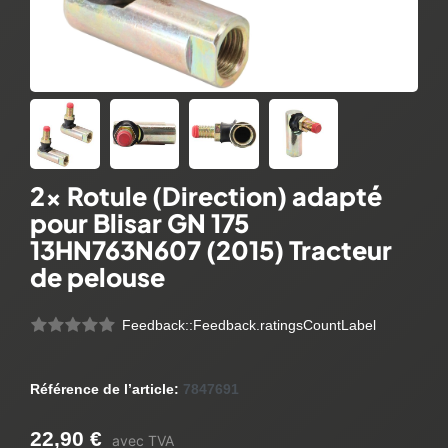
2x Rotule (Direction) adapté
pour Blisar GN 175
13HN763N607 (2015) Tracteur
de pelouse
Feedback::Feedback.ratingsCountLabel
Référence de l’article:
7847691
22,90 €
avec TVA