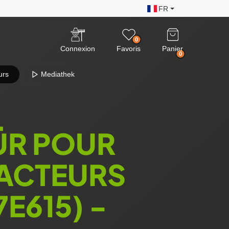
FR
0
Connexion
Favoris
Panier
0
urs
Mediathek
ÜR POUR
RACTEURS
E615) -