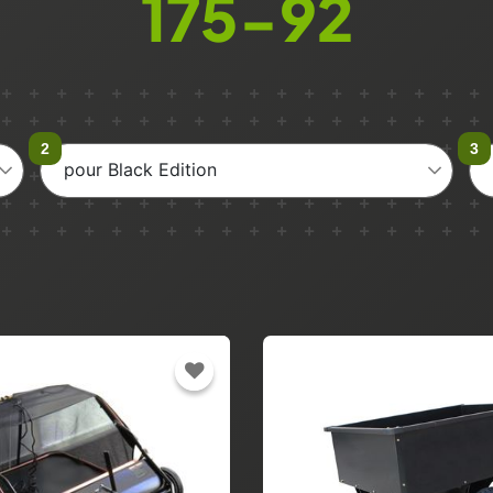
175-92
pour Black Edition