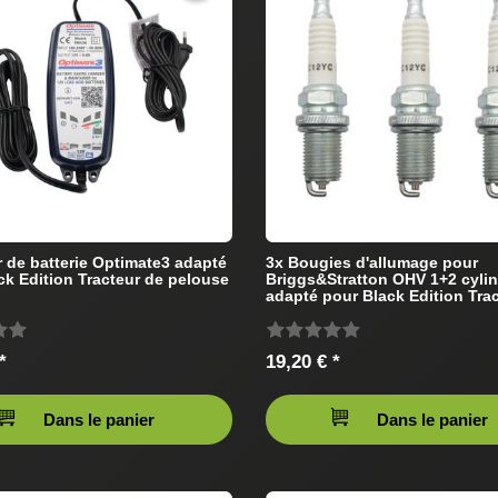
 de batterie Optimate3 adapté
3x Bougies d'allumage pour
ck Edition Tracteur de pelouse
Briggs&Stratton OHV 1+2 cyli
adapté pour Black Edition Tra
pelouse
*
19,20 € *
Dans le panier
Dans le panier