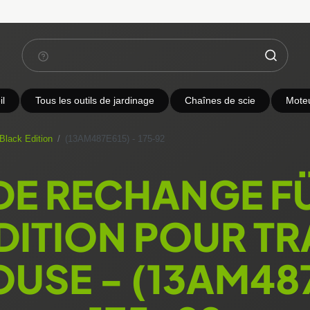
l
Tous les outils de jardinage
Chaînes de scie
Mote
Black Edition
(13AM487E615) - 175-92
 DE RECHANGE F
DITION POUR T
OUSE - (13AM487