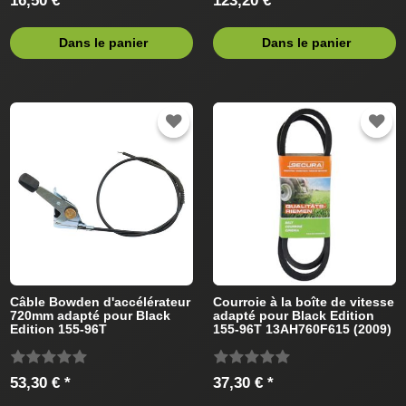
16,50 € *
123,20 € *
Dans le panier
Dans le panier
Câble Bowden d'accélérateur
Courroie à la boîte de vitesse
720mm adapté pour Black
adapté pour Black Edition
Edition 155-96T
155-96T 13AH760F615 (2009)
13AH760F615 (2009) Tracteur
Tracteur de pelouse
de pelouse
53,30 € *
37,30 € *