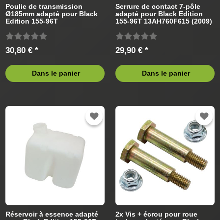
Poulie de transmission
Serrure de contact 7-pôle
Ø185mm adapté pour Black
adapté pour Black Edition
Edition 155-96T
155-96T 13AH760F615 (2009)
13AH760F615 (2009) Tracteur
Tracteur de pelouse
de pelouse
30,80 € *
29,90 € *
Dans le panier
Dans le panier
Réservoir à essence adapté
2x Vis + écrou pour roue