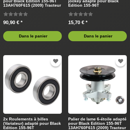
pour Black Edition 155-96T
jockey adapté pour Black
13AH760F615 (2009) Tracteur
Edition 155-96T
de pelouse
13AH760F615 (2009) Tracteur
de pelouse
90,90 € *
15,70 € *
Dans le panier
Dans le panier
2x Roulements à billes
Palier de lame 6-étoile adapté
(Variateur) adapté pour Black
pour Black Edition 155-96T
Edition 155-96T
13AH760F615 (2009) Tracteur