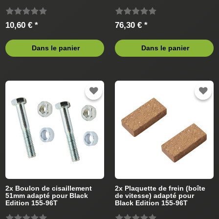
13AH760F615 (2009) Tracteur
de pelouse
de pelouse
10,60 € *
76,30 € *
Dans le panier
Dans le panier
2x Boulon de cisaillement
2x Plaquette de frein (boîte
51mm adapté pour Black
de vitesse) adapté pour
Edition 155-96T
Black Edition 155-96T
13AH760F615 (2009) Tracteur
13AH760F615 (2009) Tracteur
de pelouse
de pelouse