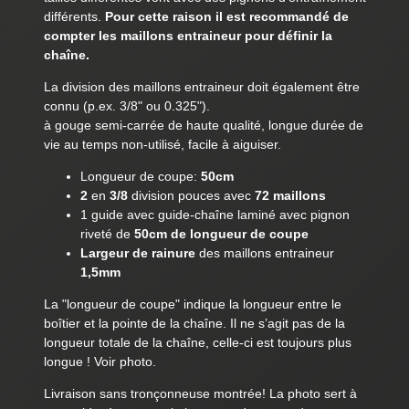
différents.
Pour cette raison il est recommandé de
compter les maillons entraineur pour définir la
chaîne.
La division des maillons entraineur doit également être
connu (p.ex. 3/8" ou 0.325").
à gouge semi-carrée de haute qualité, longue durée de
vie au temps non-utilisé, facile à aiguiser.
Longueur de coupe:
50cm
2
en
3/8
division pouces avec
72 maillons
1 guide avec guide-chaîne laminé avec pignon
riveté de
50cm de longueur de coupe
Largeur de rainure
des maillons entraineur
1,5mm
La "longueur de coupe" indique la longueur entre le
boîtier et la pointe de la chaîne. Il ne s’agit pas de la
longueur totale de la chaîne, celle-ci est toujours plus
longue ! Voir photo.
Livraison sans tronçonneuse montrée! La photo sert à