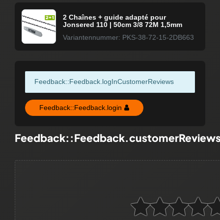
2 Chaînes + guide adapté pour
Jonsered 110 | 50cm 3/8 72M 1,5mm
Variantennummer: PKS-38-72-15-2DB663
Feedback::Feedback.logInCustomerReviews
Feedback::Feedback.login
Feedback::Feedback.customerReview