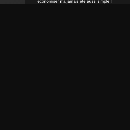
économiser n'a jamais été aussi simple !
ADRESSE E-MAIL **
Par la présente, je confirme avoir lu la
Déclaration de confidentialité
. Je peux
rétracter mon consentement à tout moment.**
S’abonner
** Il s’agit d’un champ obligatoire.