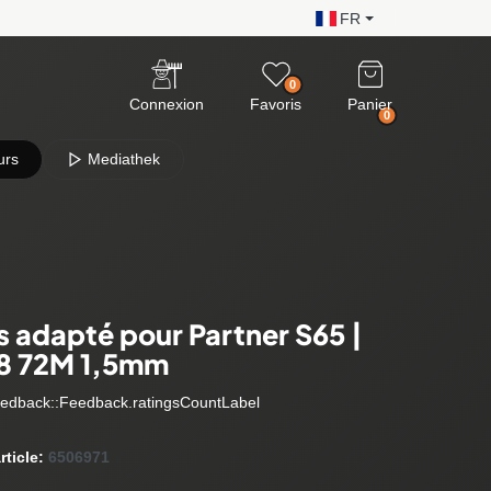
FR
0
Connexion
Favoris
Panier
0
urs
Mediathek
s adapté pour Partner S65 |
8 72M 1,5mm
edback::Feedback.ratingsCountLabel
rticle:
6506971