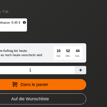
c TVA
rkasse -0,45 €
10
52
43
re Auftrag bis heute,
 es noch heute verschickt wird.
Std.
Min.
Sek.
Dans le panier
Auf die Wunschliste