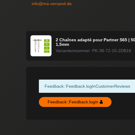
info@ma-versand.de
2 Chaînes adapté pour Partner S65 | 5
1,5mm
Variantennummer: PK-38-72-15-2DB18
Feedback::Feedback.logInCustomerReviews
Feedback::Feedback.login