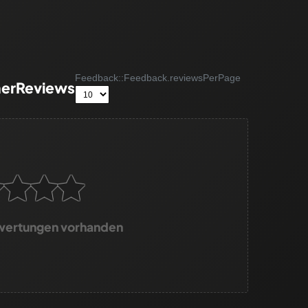
Feedback::Feedback.reviewsPerPage
erReviews
wertungen vorhanden