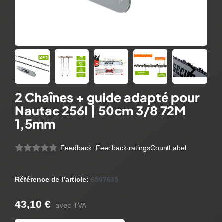
2 Chaînes + guide adapté pour
Nautac 256I | 50cm 3/8 72M
1,5mm
Feedback::Feedback.ratingsCountLabel
Référence de l’article:
6507635
43,10 €
avec TVA