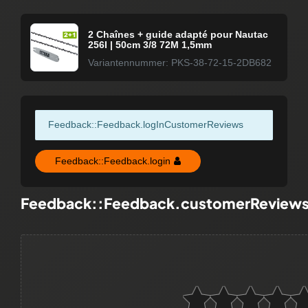
2 Chaînes + guide adapté pour Nautac
256I | 50cm 3/8 72M 1,5mm
Variantennummer: PKS-38-72-15-2DB682
Feedback::Feedback.logInCustomerReviews
Feedback::Feedback.login
Feedback::Feedback.customerReview