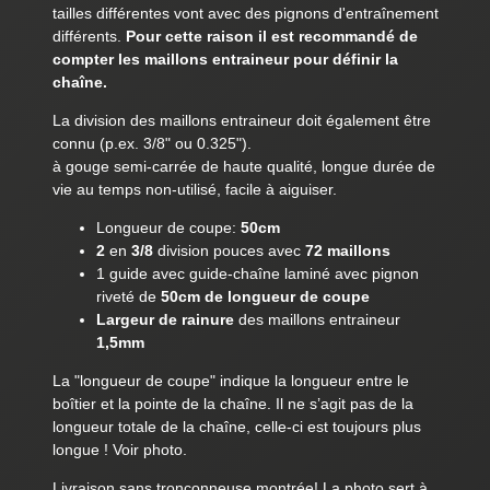
tailles différentes vont avec des pignons d'entraînement
différents.
Pour cette raison il est recommandé de
compter les maillons entraineur pour définir la
chaîne.
La division des maillons entraineur doit également être
connu (p.ex. 3/8" ou 0.325").
à gouge semi-carrée de haute qualité, longue durée de
vie au temps non-utilisé, facile à aiguiser.
Longueur de coupe:
50cm
2
en
3/8
division pouces avec
72 maillons
1 guide avec guide-chaîne laminé avec pignon
riveté de
50cm de longueur de coupe
Largeur de rainure
des maillons entraineur
1,5mm
La "longueur de coupe" indique la longueur entre le
boîtier et la pointe de la chaîne. Il ne s’agit pas de la
longueur totale de la chaîne, celle-ci est toujours plus
longue ! Voir photo.
Livraison sans tronçonneuse montrée! La photo sert à