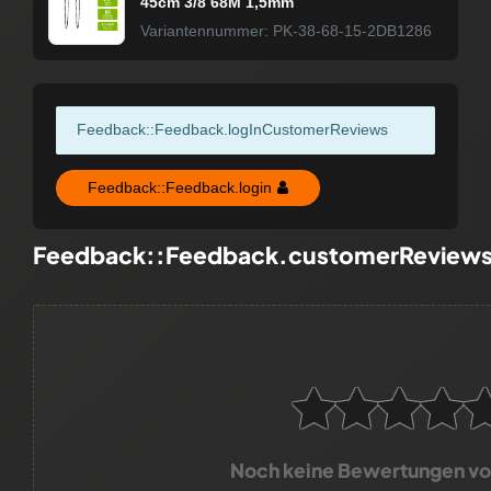
45cm 3/8 68M 1,5mm
Variantennummer: PK-38-68-15-2DB1286
Feedback::Feedback.logInCustomerReviews
Feedback::Feedback.login
Feedback::Feedback.customerReview
Noch keine Bewertungen v