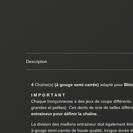
Description
4
Chaîne(s)
(à gouge semi-carrée)
adapté pour
Blit
I M P O R T A N T
Chaque tronçonneuse a des jeux de coupe différents. L
grandes et petites). Ces dents de scie de tailles diff
entraineur pour définir la chaîne.
La division des maillons entraineur doit également êtr
à gouge semi-carrée de haute qualité, longue durée de 