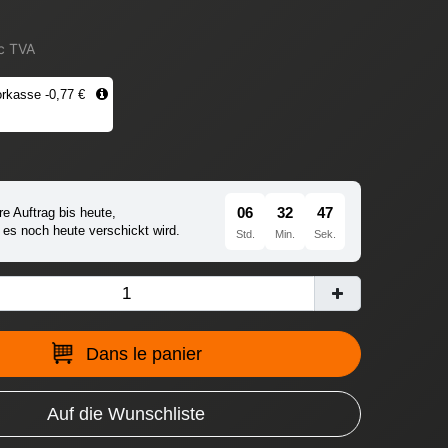
c TVA
rkasse -0,77 €
06
32
46
re Auftrag bis heute,
 es noch heute verschickt wird.
Std.
Min.
Sek.
Dans le panier
Auf die Wunschliste