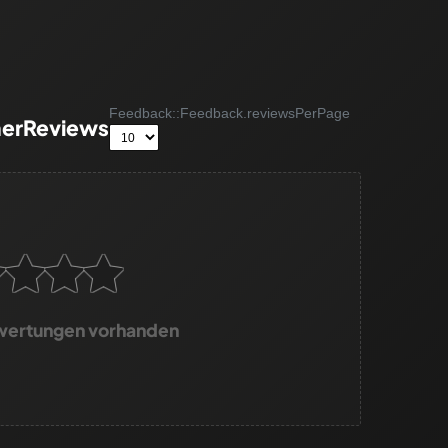
Feedback::Feedback.reviewsPerPage
erReviews
wertungen vorhanden