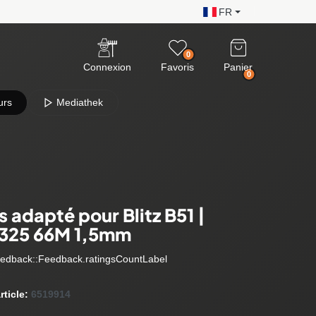
FR
0
Connexion
Favoris
Panier
0
urs
Mediathek
s adapté pour Blitz B51 |
325 66M 1,5mm
edback::Feedback.ratingsCountLabel
rticle:
6519914