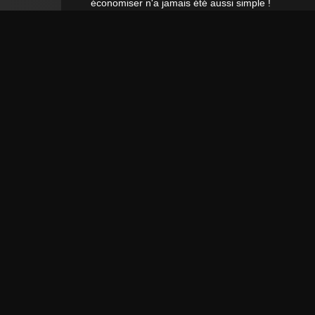
économiser n'a jamais été aussi simple !
ADRESSE E-MAIL **
Par la présente, je confirme avoir lu la
Déclaration de confidentialité
. Je peux
rétracter mon consentement à tout moment.**
S’abonner
** Il s’agit d’un champ obligatoire.