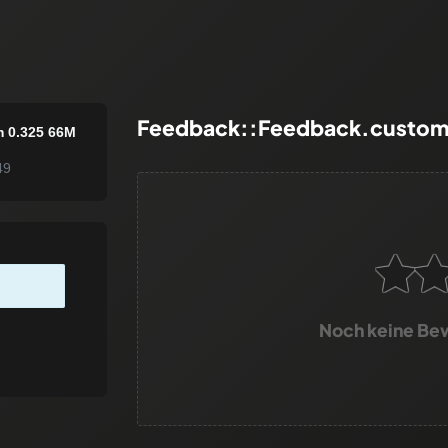
Feedback::Feedback.custom
m 0.325 66M
49
Noch keine Be