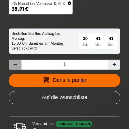
2% Rabatt bei Vorkasse -0,79 €
38,91 €
Bestellen Sie Ihre Auftrag bis
30
41
40
Montag,
15:00 Uhr damit es am Montag
Std.
Min.
Sek.
verschickt wird.
Dans le panier
Auf die Wunschliste
Versand bis
10.08.2026 - 11.08.2026