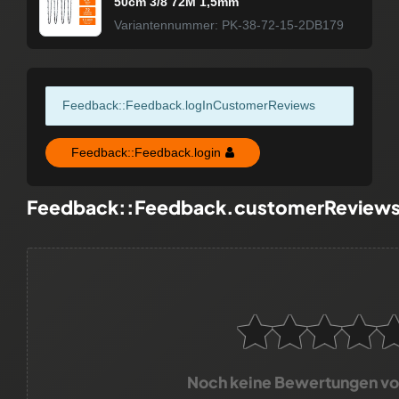
50cm 3/8 72M 1,5mm
Variantennummer: PK-38-72-15-2DB179
Feedback::Feedback.logInCustomerReviews
Feedback::Feedback.login
Feedback::Feedback.customerReview
Noch keine Bewertungen v