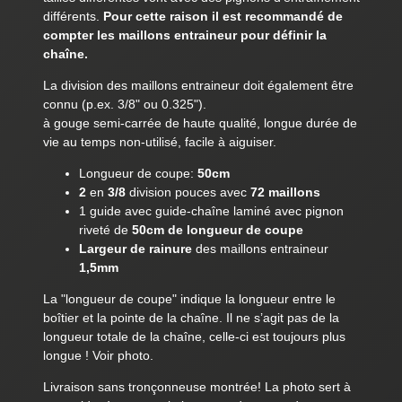
différents.
Pour cette raison il est recommandé de
compter les maillons entraineur pour définir la
chaîne.
La division des maillons entraineur doit également être
connu (p.ex. 3/8" ou 0.325").
à gouge semi-carrée de haute qualité, longue durée de
vie au temps non-utilisé, facile à aiguiser.
Longueur de coupe:
50cm
2
en
3/8
division pouces avec
72 maillons
1 guide avec guide-chaîne laminé avec pignon
riveté de
50cm de longueur de coupe
Largeur de rainure
des maillons entraineur
1,5mm
La "longueur de coupe" indique la longueur entre le
boîtier et la pointe de la chaîne. Il ne s’agit pas de la
longueur totale de la chaîne, celle-ci est toujours plus
longue ! Voir photo.
Livraison sans tronçonneuse montrée! La photo sert à