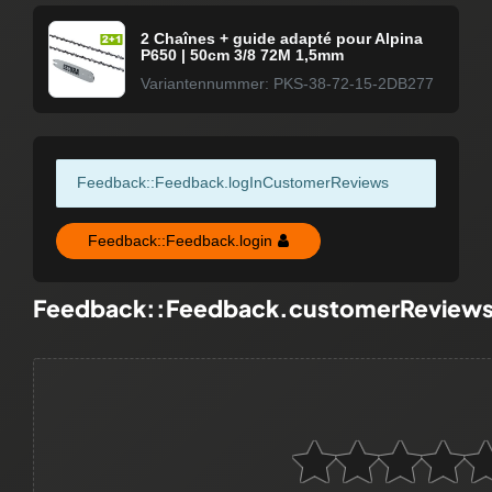
2 Chaînes + guide adapté pour Alpina
P650 | 50cm 3/8 72M 1,5mm
Variantennummer: PKS-38-72-15-2DB277
Feedback::Feedback.logInCustomerReviews
Feedback::Feedback.login
Feedback::Feedback.customerReview