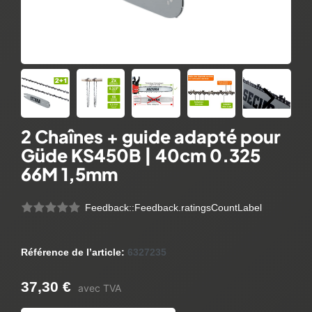
2 Chaînes + guide adapté pour
Güde KS450B | 40cm 0.325
66M 1,5mm
Feedback::Feedback.ratingsCountLabel
Référence de l’article:
6327235
37,30 €
avec TVA