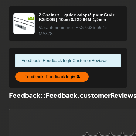
2 Chaînes + guide adapté pour Güde
KS450B | 40cm 0.325 66M 1,5mm
Variantennummer: PKS-0325-66-15-
MA378
Feedback::Feedback.logInCustomerReviews
Feedback::Feedback.login
Feedback::Feedback.customerReview