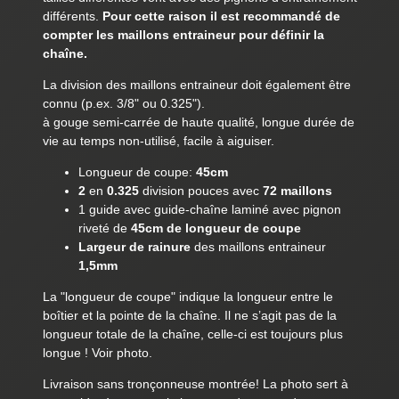
différents.
Pour cette raison il est recommandé de
compter les maillons entraineur pour définir la
chaîne.
La division des maillons entraineur doit également être
connu (p.ex. 3/8" ou 0.325").
à gouge semi-carrée de haute qualité, longue durée de
vie au temps non-utilisé, facile à aiguiser.
Longueur de coupe:
45cm
2
en
0.325
division pouces avec
72 maillons
1 guide avec guide-chaîne laminé avec pignon
riveté de
45cm de longueur de coupe
Largeur de rainure
des maillons entraineur
1,5mm
La "longueur de coupe" indique la longueur entre le
boîtier et la pointe de la chaîne. Il ne s’agit pas de la
longueur totale de la chaîne, celle-ci est toujours plus
longue ! Voir photo.
Livraison sans tronçonneuse montrée! La photo sert à