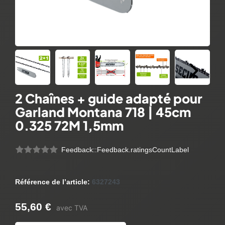
2 Chaînes + guide adapté pour
Garland Montana 718 | 45cm
0.325 72M 1,5mm
Feedback::Feedback.ratingsCountLabel
Référence de l’article:
6327243
55,60 €
avec TVA