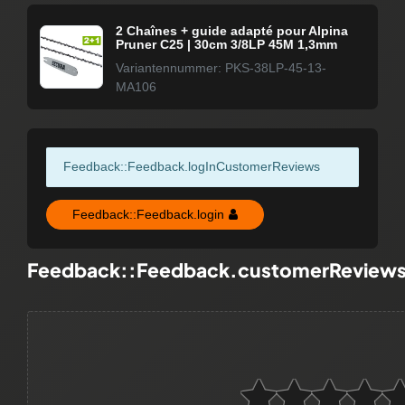
2 Chaînes + guide adapté pour Alpina
Pruner C25 | 30cm 3/8LP 45M 1,3mm
Variantennummer: PKS-38LP-45-13-
MA106
Feedback::Feedback.logInCustomerReviews
Feedback::Feedback.login
Feedback::Feedback.customerReview