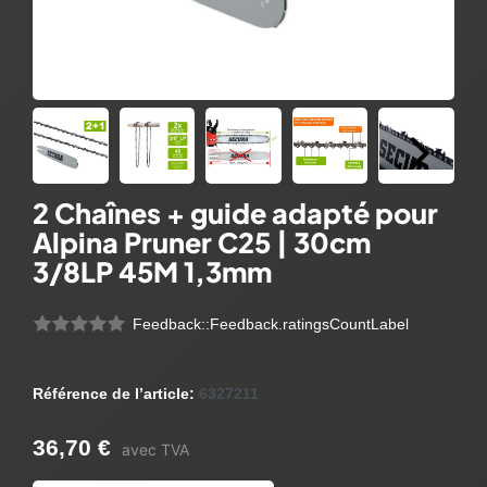
2 Chaînes + guide adapté pour
Alpina Pruner C25 | 30cm
3/8LP 45M 1,3mm
Feedback::Feedback.ratingsCountLabel
Référence de l’article:
6327211
36,70 €
avec TVA