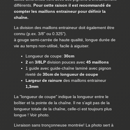
différents.
Pour cette raison il est recommandé de
compter les maillons entraineur pour définir la
chaîne.
La division des maillons entraineur doit également être
connu (p.ex. 3/8" ou 0.325").
à gouge semi-carrée de haute qualité, longue durée de
vie au temps non-utilisé, facile à aiguiser.
Longueur de coupe:
30cm
2
en
3/8LP
division pouces avec
45 maillons
1 guide avec guide-chaîne laminé avec pignon
riveté de
30cm de longueur de coupe
Largeur de rainure
des maillons entraineur
1,3mm
La "longueur de coupe" indique la longueur entre le
boîtier et la pointe de la chaîne. Il ne s’agit pas de la
longueur totale de la chaîne, celle-ci est toujours plus
longue ! Voir photo.
Livraison sans tronçonneuse montrée! La photo sert à