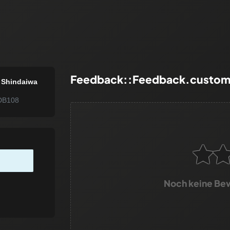
Feedback::Feedback.custom
 Shindaiwa
DB108
Noch keine Be