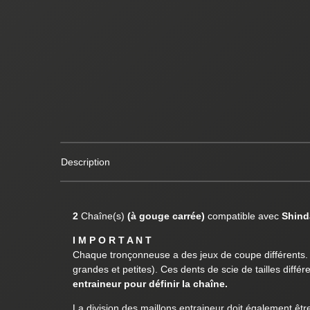
Description
2
Chaîne(s)
(à gouge carrée)
compatible avec
Shind
I M P O R T A N T
Chaque tronçonneuse a des jeux de coupe différents. L
grandes et petites). Ces dents de scie de tailles diff
entraineur pour définir la chaîne.
La division des maillons entraineur doit également êtr