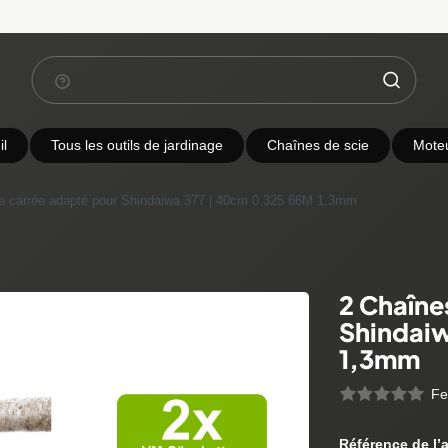
l
Tous les outils de jardinage
Chaînes de scie
Mote
e carrée adapté pour Shindaiwa 377 | 40cm 0.325 66M 1,3mm
2 Chaîne
Shindaiw
1,3mm
Fe
Référence de l’a