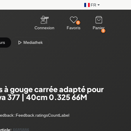
FR
0
Connexion
Favoris
Panier
0
urs
Mediathek
s à gouge carrée adapté pour
a 377 | 40cm 0.325 66M
edback::Feedback.ratingsCountLabel
rticle:
6685886