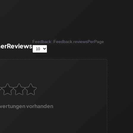
Feedback::Feedback.reviewsPerPage
erReviews
wertungen vorhanden