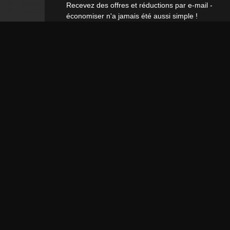
Recevez des offres et réductions par e-mail -
économiser n'a jamais été aussi simple !
ADRESSE E-MAIL **
Par la présente, je confirme avoir lu la
Déclaration de confidentialité
. Je peux
rétracter mon consentement à tout moment.**
S’abonner
** Il s’agit d’un champ obligatoire.