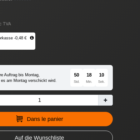
c TVA
rkasse -0,48 €
50
18
09
re Auftrag bis Montag,
 es am Montag verschickt wird.
Std.
Min.
Sek.
Dans le panier
Auf die Wunschliste